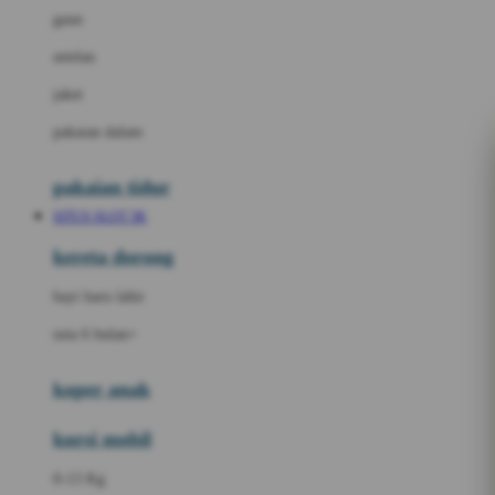
gaun
setelan
jaket
pakaian dalam
pakaian tidur
SITUS SLOT 5K
kereta dorong
bayi baru lahir
usia 6 bulan+
koper anak
kursi mobil
0-13 Kg