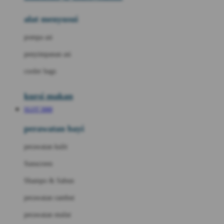
alat menyusui
pompa asi
penyimpanan asi
cooler bags
kursi makan
SLOT 5000
perawatan bayi
perawatan kulit
Sunscreen
Shampo & Sabun
perawatan rambut
perawatan mulut