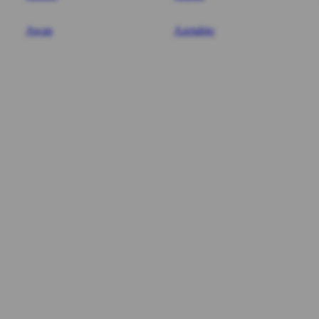
Awan
Azetabio