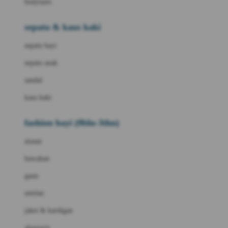
bodysuits
sepatu & kaus kaki
sepatu bayi
sepatu anak
sandal
kaus kaki
fashion bayi (0bln-3thn)
atasan
bawahan
gaun
setelan
jaket & kardigan
aksesoris