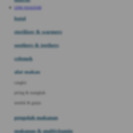
LINK WASIAT4D
botol
sterilizer & warmers
soothers & teethers
celemek
alat makan
cangkir
piring & mangkuk
sendok & garpu
pengolah makanan
makanan & multivitamin