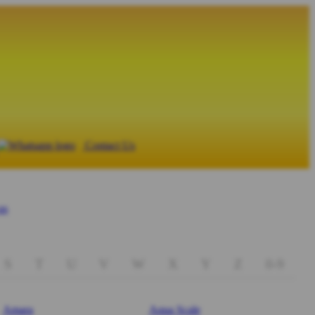
Contact Us
us
S
T
U
V
W
X
Y
Z
0-9
Amara
Aqua Scale