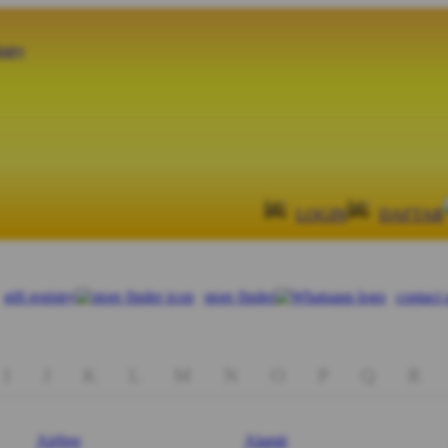
istry
LOGIN
DAFTAR
gift registry
store finder
contact 
I
J
K
L
M
N
O
P
Q
R
Airfree
Alamii