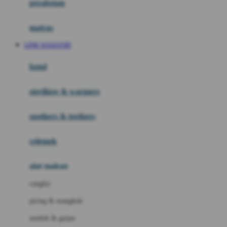
perabotan
Happy Tummy
Hauck
matras
Havaianas
LINK WASIAT4D
Hegen
botol
Hot Wheels
sterilizer & warmers
Hybrid
soothers & teethers
I
Inlacta DHA
celemek
Interlac
alat makan
Ivenet
cangkir
J
piring & mangkuk
Jack N Jill
sendok & garpu