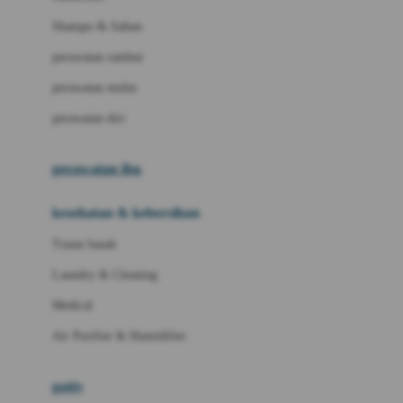
London Taxi
Shampo & Sabun
Love To Dream
perawatan rambut
perawatan mulut
M
perawatan diri
Magformers
Mama's Choice
perawatan ibu
Mamas&Papas
kesehatan & kebersihan
Mamaway
Tissue basah
Maxi Cosi
Laundry & Cleaning
Megabloks
Medical
Micro
Air Purifier & Humidifier
MiDeer
Mimi & Lula
potty
Mini Monkey