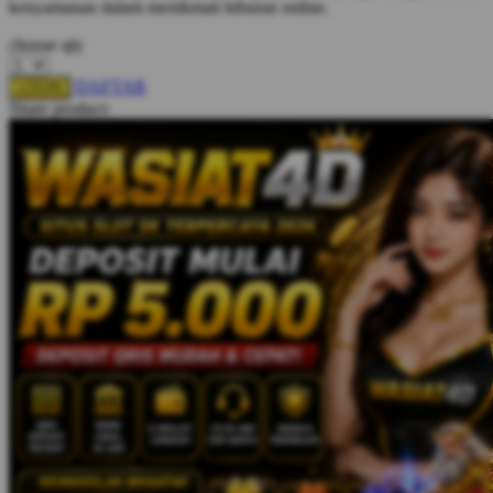
kenyamanan dalam menikmati hiburan online.
Twistshake
choose qty
TY Toys
DAFTAR
LOGIN
Share product:
U
V
Veja
Vitaflow
Vtech
W
Waterland
Wellness
X