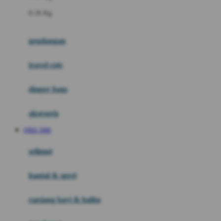
Felt So Sweet
0-36 Kg
Fisher Price
Flipper
gendongan
Friends Of Sally
travel cots
G
diaper bags
Gb
Geko
aksesoris
Graco
QRIS 5000
Gund
selimut
H
bantal & sprei
Habbie
Haenim
ranjang bayi & balita
Happy Horse