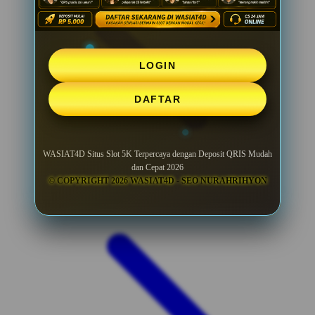
LOGIN
DAFTAR
WASIAT4D Situs Slot 5K Terpercaya dengan Deposit QRIS Mudah
dan Cepat 2026
© COPYRIGHT 2026 WASIAT4D - SEO NURAHRIHYON