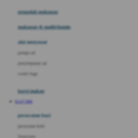
Joie
pengolah makanan
Joolz
Jujube
makanan & multivitamin
K
alat menyusui
Kiddycuts
pompa asi
Kumon
penyimpanan asi
L
cooler bags
Leapfrog
kursi makan
Leclerc
SLOT 5000
Lee Vierra
Lillebaby
perawatan bayi
Little Bird Told Me
perawatan kulit
Little Miss Janis
Sunscreen