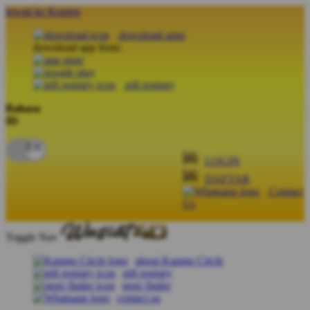
lewati ke Konten
download apps
download app from:
gift registry
Bahasa
ID
LOGIN
DAFTAR
Contact
Us
Toggle Nav
about Kanmo Circle
gift registry
store finder
contact us