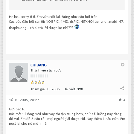
.
He he.. sorry tí ti. Em vừa edit lại. Đúng như câu hỏi trên.
Các bác đâu hết cả rồi: NOISPIC, 4MD, dsPIC, HITKHOI,tienvnu..,mafd_47,
thaphuong... có ai trả lời được ko nhỉ???
-------------------
CHIBANG
Thành viên tích cực
Tham gia:
Jul 2005
Bài viết:
398
16-10-2005, 20:27
#13
Gửi bác F:
Bác mở 1 luồng mới như vậy thì tập trung hơn, chứ cái luồng này đang
đố vui. Em đố 3 câu rồi, mọi người giải được rồi. Nay thêm 1 câu nữa. Em
post lại cho nó mới nhé.