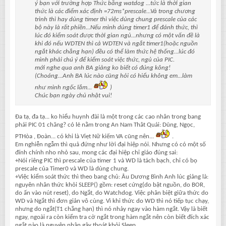
ý bạn với trường hợp Thức bằng watdog ...tức là thời gian
thức là các điểm xác định =72ms*prescale...Và trong chương
trình thì hay dùng timer thì việc dùng chung prescale của các
bộ này là rất phiền...Nếu mình dùng timer1 để đánh thức, thì
lúc đó kiểm soát được thời gian ngủ...nhưng có một vấn đề là
khi đó nếu WDTEN thì cả WDTEN và ngắt timer1(hoặc nguồn
ngắt khác chẳng hạn) đều có thể làm thức hệ thống...lúc đó
mình phải chú ý để kiểm soát việc thức, ngủ của PIC.
mới nghe qua anh BA giảng ko biết có đúng kông!
(Choáng...Anh BA lúc nào cũng hỏi có hiểu không em...làm
như mình ngốc lắm...
)
Chúc bạn ngày chủ nhật vui!
Đa tạ, đa tạ... ko hiểu huynh đài là một trong các cao nhân trong bang
phái PIC 01 chăng? có lẽ nằm trong An Nam Thât Quái: Dũng, Ngọc,
PTHòa , Đoàn... có khi là Viẹt Nữ kiếm VA cũng nên...
.
Em nghiễn ngẫm thì quả đứng như lời đại hiệp nói. Nhưng có có một số
đính chính nho nhỏ sau, mong các đại hiệp chỉ giáo đúng sai:
+Nói riêng PIC thì prescale của timer 1 và WD là tách bạch, chỉ có bọ
prescale của Timer0 và WD là dùng chung.
+Việc kiểm soát thức thì theo bang chủ: Âu Dương Bình Anh lúc giảng là:
nguyên nhân thức khỏi SLEEP() gồm: reset cứng(do bật nguồn, do BOR,
do ấn vào nút reset), do Ngắt, do Watchdog. Việc phân biệt giữa thức do
WD và Ngắt thì đơn giản vô cùng. Vì khi thức do WD thì nó tiếp tục chạy,
nhưng do ngắt(T1 chẳng hạn) thì nó nhảy ngay vào hàm ngắt. Vậy là biết
ngay, ngoài ra còn kiểm tra cờ ngắt trong hàm ngắt nên còn biết đích xác
ngắt nào là nguyên nhân gây thoát khỏi Sleep.