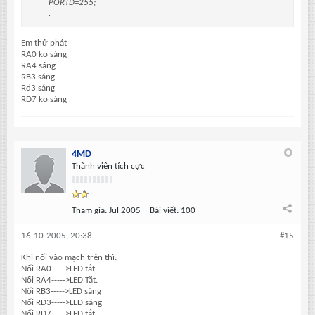
PORTD=255;
.
Em thử phát
RA0 ko sáng
RA4 sáng
RB3 sáng
Rd3 sáng
RD7 ko sáng
4MD
Thành viên tích cực
Tham gia:
Jul 2005
Bài viết:
100
16-10-2005, 20:38
#15
Khi nối vào mạch trên thì:
Nối RA0----->LED tắt
Nối RA4----->LED Tắt.
Nối RB3----->LED sáng
Nối RD3----->LED sáng
Nối RD7----->LED tắt