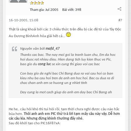
Tham gia:
Jul 2005
Bài viết:
398
16-10-2005, 15:08
#7
Thật là sảng khoái bởi các 3 chiêu thức trên đều bị các đệ tử của Tây Độc
Au Dương BinhAnh hóa giải hết cả...
Nguyên văn bởi
mafd_47
Thanks cac bac. The nay moi goi la tranh luan chu, Em da hoc
hoi duoc rat nhieu dieu. Hien dang tich luy kien thuc ve Pic,
bao gio du
cong luc
se xin cung thi giao voi cac bac
Con bay gio de nghi bac Chi Bang dua ra vai cau hoi co ban
kieu nhu ba cau hoi tren de anh em hoc hoi. Bac cu dua ra di
chac chan anh em se huong un g nhiet tinh
Day cung la mot cach giup do anh em day bac Chi Bang ah
He he.. câu hỏi khó thì tui hỏi rồi, tạm thời chưa nghĩ được câu nào hắc
búa hơn.
Thôi anh anh em PIC thử trả lời tạm mấy câu này vậy. Dễ hơn
các câu kia. Nhưng đừng khinh thường đấy nhé.
Sau đó khởi tạo cho PIC16F87xA: