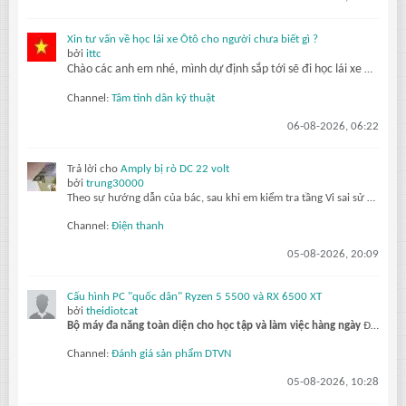
Xin tư vấn về học lái xe Ôtô cho người chưa biết gì ?
bởi
ittc
Chào các anh em nhé, mình dự định sắp tới sẽ đi học lái xe Ôtô, thi lấy bằng lái. Cụ thể mình sẽ học và thi lấy giấy phép lái xe hạng B. Thật sự mình là người chưa có kiến thức hiểu biết gì về Ôtô cả ? tất nhiên mình sẽ phải
Channel:
Tâm tình dân kỹ thuật
06-08-2026, 06:22
Trả lời cho
Amply bị rò DC 22 volt
bởi
trung30000
Theo sự hướng dẫn của bác, sau khi em kiểm tra tầng Vi sai sử dụng cặp c1815, tiếp đến là 1 con a1013, và cặp thúc sử dụng mje304g và mje305g, em đã tiến hành thay cặp Vi sai c1815 sau đó mở máy lên đo ngõ công suất DC 0,2V hai giây sau máy đo...
Channel:
Điện thanh
05-08-2026, 20:09
Cấu hình PC "quốc dân" Ryzen 5 5500 và RX 6500 XT
bởi
theidiotcat
Bộ máy đa năng toàn diện cho học tập và làm việc hàng ngày
Đối với học sinh, sinh viên và người làm việc văn phòng, việc sở hữu một bộ PC cân bằng giữa học tập, công việc và giải trí là nhu cầu vô cùng thực tế. Combo Ryzen...
Channel:
Đánh giá sản phẩm DTVN
05-08-2026, 10:28