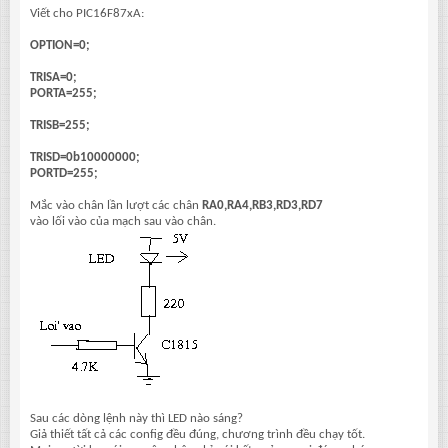
Viết cho PIC16F87xA:
OPTION=0;
TRISA=0;
PORTA=255;
TRISB=255;
TRISD=0b10000000;
PORTD=255;
Mắc vào chân lần lượt các chân
RA0,RA4,RB3,RD3,RD7
vào lối vào của mạch sau vào chân.
Sau các dòng lệnh này thì LED nào sáng?
Giả thiết tất cả các config đều đúng, chương trình đều chạy tốt.