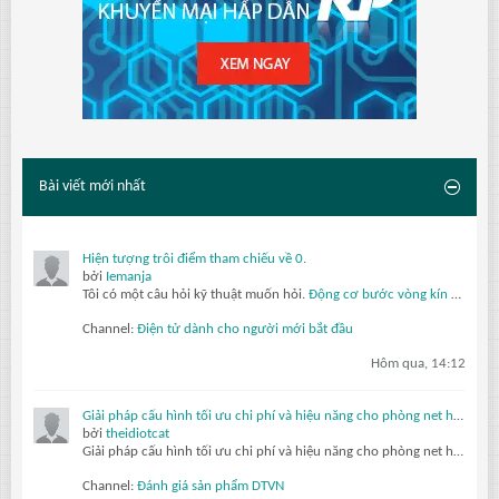
Bài viết mới nhất
Hiện tượng trôi điểm tham chiếu về 0.
bởi
Iemanja
Tôi có một câu hỏi kỹ thuật muốn hỏi.
Động cơ bước vòng kín
của tôi được sử dụng trong một cơ cấu dao động đảo chiều thường xuyên. Sau khi hoạt động vài ngày, vị trí điểm 0 của bộ mã hóa được thiết lập ban đầu bị trôi dần, và...
Channel:
Điện tử dành cho người mới bắt đầu
Hôm qua, 14:12
Giải pháp cấu hình tối ưu chi phí và hiệu năng cho phòng net hiện đại với AMD Ryzen 7 5700G, 5700X và Radeon RX 6500XT, 7600 8GB
bởi
theidiotcat
Giải pháp cấu hình tối ưu chi phí và hiệu năng cho phòng net hiện đại với AMD Ryzen 7 5700G, 5700X và Radeon RX 6500XT, 7600 8GB
Channel:
Đánh giá sản phẩm DTVN