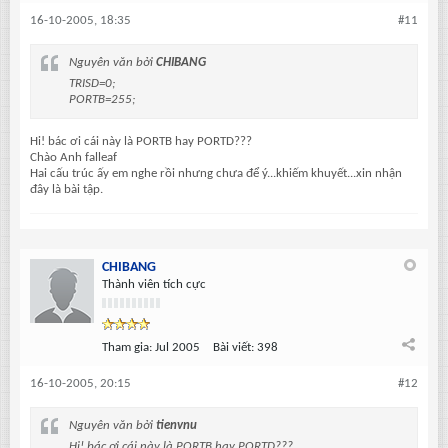
16-10-2005, 18:35
#11
Nguyên văn bởi
CHIBANG
TRISD=0;
PORTB=255;
Hi! bác ơi cái này là PORTB hay PORTD???
Chào Anh falleaf
Hai cấu trúc ấy em nghe rồi nhưng chưa để ý...khiếm khuyết...xin nhận
đây là bài tập.
CHIBANG
Thành viên tích cực
Tham gia:
Jul 2005
Bài viết:
398
16-10-2005, 20:15
#12
Nguyên văn bởi
tienvnu
Hi! bác ơi cái này là PORTB hay PORTD???