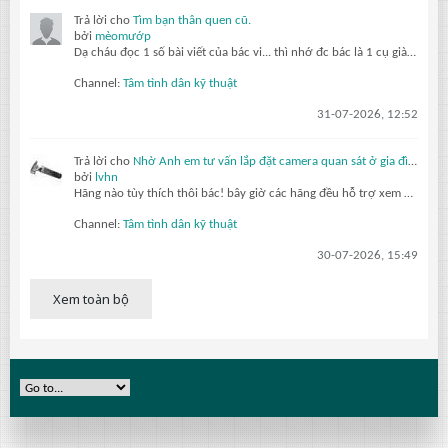
Trả lời cho
Tìm bạn thân quen cũ.
bởi
mèomướp
Dạ cháu đọc 1 số bài viết của bác vi... thì nhớ đc bác là 1 cụ già gần 80 tuổi, sức khỏe yếu. Đam mê và làm vc về kỹ thuật điện. Thích thơ ca. Có nhìu bài chia sẻ quý báu cho thế hệ sau. Tuy nhiên già rồi nên khái tính, bảo thủ, nhưng vẫn đáng kính ạ... còn lão nhathung... thì kiểu bố đời
Channel:
Tâm tình dân kỹ thuật
31-07-2026, 12:52
Trả lời cho
Nhờ Anh em tư vấn lắp đặt camera quan sát ở gia đình.
bởi
lvhn
Hãng nào tùy thích thôi bác! bây giờ các hãng đều hỗ trợ xem qua máy tính hay điện thoại đều được. Gắn Trước tiên mua về cắm nguồn set ip hết xong hãy lắp lên, cam poe chỉ cần 4 lõi là hoạt động bình thường nên 1 dây kéo cho 2 cam vẫn ok
Channel:
Tâm tình dân kỹ thuật
30-07-2026, 15:49
Xem toàn bộ