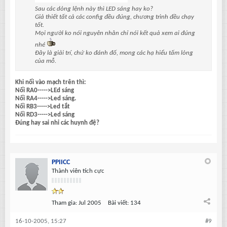
Sau các dòng lệnh này thì LED sáng hay ko?
Giả thiết tất cả các config đều đúng, chương trình đều chạy
tốt.
Mọi người ko nói nguyên nhân chỉ nói kết quả xem ai đúng
nhé
Đây là giải trí, chứ ko đánh đố, mong các hạ hiểu tấm lòng
của mỗ.
Khi nối vào mạch trên thì:
Nối RA0----->LEd sáng
Nối RA4----->Led sáng.
Nối RB3----->Led tắt
Nối RD3----->Led sáng
Đúng hay sai nhỉ các huynh đệ?
PPIICC
Thành viên tích cực
Tham gia:
Jul 2005
Bài viết:
134
16-10-2005, 15:27
#9