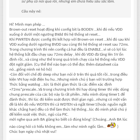
sư phụ có nói qua rồi, nhưng em chưa hiêu sâu sắc lắm.
Câu này nè:
Hi! Mình mạn phép ...
Brown-out reset hoạt động khi config bit la BODEN ...khi đó nếu VDD
xuống ở dưới một ngưỡng BVdd thì hệ thống sẽ reset...
Khi PWRTEN được config thì kết hợp với Brown-on reset ...khi đó sau khi
VDD xuống dưới ngưỡng BVDD sau cùng thì hệ thống sẽ reset sau 72ms.
Trong chương trình thì nên config cả hai đều là ENABLE...vì sẽ có lợi lúc
hệ thống bắt đầu chạy sau 72ms delay , khi đó VDD đã tăng lên 5V ổn
định rồi...và cũng như thế trong quá trình chạy của hệ thống nếu VDD
đột ngột giảm. (Cụ thể thế nào bạn có thể đọc thêm datasheet của
nó...giống mình nè hô hô)
-Còn đối với chế độ sleep như bạn nói ở trên thì quá tốt rồi...trong điều
kiện VN hay mất điện hu hu...Nhưng mình chú ý bạn với trường hợp
Thức bằng watdog ...tức là thời gian thức là các điểm xác định
=72ms*prescale...Và trong chương trình thì hay dùng timer thì việc dùng
chung prescale của các bộ này là rất phiền...Nếu mình dùng timer1 để
đánh thức, thì lúc đó kiểm soát được thời gian ngủ...nhưng có một vấn
đề là khi đó nếu WDTEN thì cả WDTEN và ngắt timer1(hoặc nguồn ngắt
khác chẳng hạn) đều có thể làm thức hệ thống...lúc đó mình phải chú ý
để kiểm soát việc thức, ngủ của PIC.
mới nghe qua anh BA giảng ko biết có đúng kông! (Choáng...Anh BA lúc
nào cũng hỏi có hiểu không em...làm như mình ngốc lắm...
)
Chúc bạn ngày chủ nhật vui!