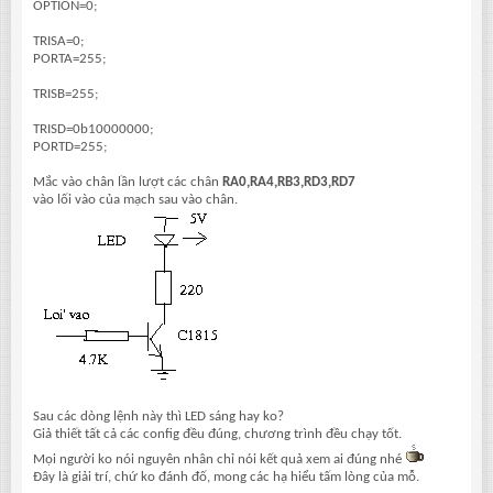
OPTION=0;
TRISA=0;
PORTA=255;
TRISB=255;
TRISD=0b10000000;
PORTD=255;
Mắc vào chân lần lượt các chân
RA0,RA4,RB3,RD3,RD7
vào lối vào của mạch sau vào chân.
Sau các dòng lệnh này thì LED sáng hay ko?
Giả thiết tất cả các config đều đúng, chương trình đều chạy tốt.
Mọi người ko nói nguyên nhân chỉ nói kết quả xem ai đúng nhé
Đây là giải trí, chứ ko đánh đố, mong các hạ hiểu tấm lòng của mỗ.