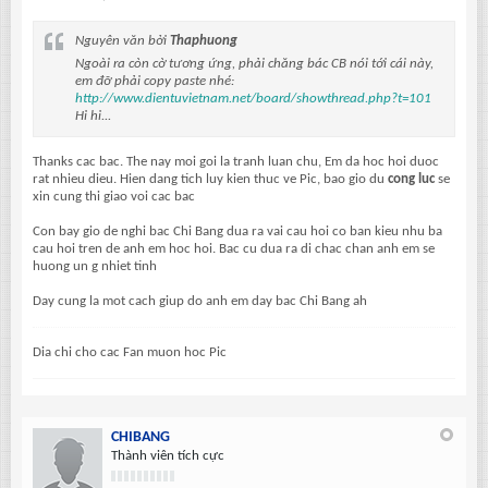
Nguyên văn bởi
Thaphuong
Ngoài ra còn cờ tương ứng, phải chăng bác CB nói tới cái này,
em đỡ phải copy paste nhé:
http://www.dientuvietnam.net/board/showthread.php?t=101
Hi hi...
Thanks cac bac. The nay moi goi la tranh luan chu, Em da hoc hoi duoc
rat nhieu dieu. Hien dang tich luy kien thuc ve Pic, bao gio du
cong luc
se
xin cung thi giao voi cac bac
Con bay gio de nghi bac Chi Bang dua ra vai cau hoi co ban kieu nhu ba
cau hoi tren de anh em hoc hoi. Bac cu dua ra di chac chan anh em se
huong un g nhiet tinh
Day cung la mot cach giup do anh em day bac Chi Bang ah
Dia chi cho cac Fan muon hoc Pic
CHIBANG
Thành viên tích cực