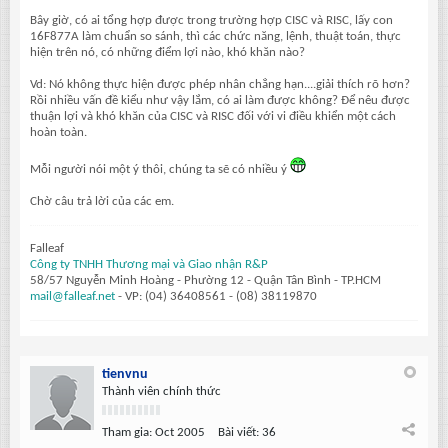
Bây giờ, có ai tổng hợp được trong trường hợp CISC và RISC, lấy con
16F877A làm chuẩn so sánh, thì các chức năng, lệnh, thuật toán, thực
hiện trên nó, có những điểm lợi nào, khó khăn nào?
Vd: Nó không thực hiện được phép nhân chẳng hạn....giải thích rõ hơn?
Rồi nhiều vấn đề kiểu như vậy lắm, có ai làm được không? Để nêu được
thuận lợi và khó khăn của CISC và RISC đối với vi điều khiển một cách
hoàn toàn.
Mỗi người nói một ý thôi, chúng ta sẽ có nhiều ý
Chờ câu trả lời của các em.
Falleaf
Công ty TNHH Thương mại và Giao nhận R&P
58/57 Nguyễn Minh Hoàng - Phường 12 - Quận Tân Bình - TP.HCM
mail@falleaf.net
- VP: (04) 36408561 - (08) 38119870
tienvnu
Thành viên chính thức
Tham gia:
Oct 2005
Bài viết:
36