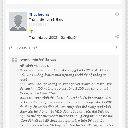
Thaphuong
Thành viên chính thức
Tham gia:
Jul 2005
Bài viết:
64
16-10-2005, 10:16
#4
Nguyên văn bởi
tienvnu
Hi! Mình mạn phép ...
Brown-out reset hoạt động khi config bit la BODEN ...khi đó
nếu VDD xuống ở dưới một ngưỡng BVdd thì hệ thống sẽ
reset...
Khi PWRTEN được config thì kết hợp với Brown-on reset ...khi
đó sau khi VDD xuống dưới ngưỡng BVDD sau cùng thì hệ
thống sẽ reset sau 72ms.
Trong chương trình thì nên config cả hai đều là ENABLE...vì sẽ
có lợi lúc hệ thống bắt đầu chạy sau 72ms delay , khi đó VDD
đã tăng lên 5V ổn định rồi...và cũng như thế trong quá trình
chạy của hệ thống nếu VDD đột ngột giảm. (Cụ thể thế nào
bạn có thể đọc thêm datasheet của nó...giống mình nè hô hô)
-Còn đối với chế độ sleep như bạn nói ở trên thì quá tốt
rồi...trong điều kiện VN hay mất điện hu hu...Nhưng mình chú