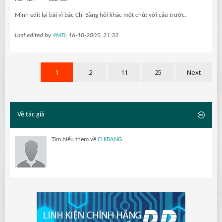
Mình edit lại bài vì bác Chi Bằng hỏi khác một chút với câu trước.
Last edited by
4MD
;
16-10-2005, 21:32
.
1
2
11
25
Next
Về tác giả
Tìm hiểu thêm về
CHIBANG