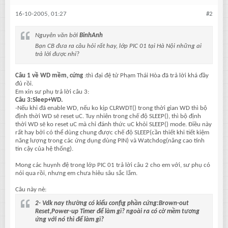
16-10-2005, 01:27
#2
Nguyên văn bởi
BinhAnh
Bạn CB đưa ra câu hỏi rất hay, lớp PIC 01 tại Hà Nội những ai
trả lời được nhỉ?
Câu 1 về WD mềm, cứng
:thì đại đệ tử Phạm Thái Hòa đã trả lời khá đầy
đủ rồi.
Em xin sư phụ trả lời câu 3:
Câu 3:Sleep+WD.
-Nếu khi đã enable WD, nếu ko kịp CLRWDT() trong thời gian WD thì bộ
định thời WD sẽ reset uC. Tuy nhiên trong chế độ SLEEP(), thì bộ định
thời WD sẽ ko reset uC mà chỉ đánh thức uC khỏi SLEEP() mode. Điều này
rất hay bởi có thể dùng chung được chế độ SLEEP(cần thiết khi tiết kiệm
năng lượng trong các ứng dụng dùng PIN) và Watchdog(nâng cao tính
tin cậy của hệ thống).
Mong các huynh đệ trong lớp PIC 01 trả lời câu 2 cho em với, sư phụ có
nói qua rồi, nhưng em chưa hiêu sâu sắc lắm.
Câu này nè:
2- Vdk nay thường có kiểu config phần cứng:Brown-out
Reset,Power-up Timer để làm gì? ngoài ra có cờ mềm tương
ứng với nó thì để làm gì?