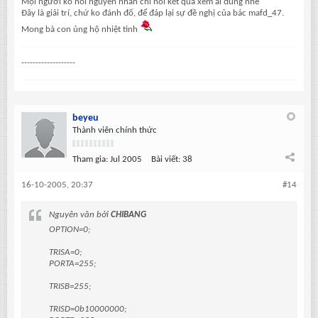
Mọi người ko nói nguyên nhân chỉ nói kết quả xem ai đúng nhé
Đây là giải trí, chứ ko đánh đố, để đáp lại sự đề nghị của bác mafd_47.
Mong bà con ủng hộ nhiệt tình
-------------------
beyeu
Thành viên chính thức
Tham gia:
Jul 2005
Bài viết:
38
16-10-2005, 20:37
#14
Nguyên văn bởi
CHIBANG
OPTION=0;
TRISA=0;
PORTA=255;
TRISB=255;
TRISD=0b10000000;