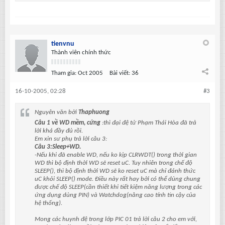
tienvnu
Thành viên chính thức
Tham gia:
Oct 2005
Bài viết:
36
16-10-2005, 02:28
#3
Nguyên văn bởi
Thaphuong
Câu 1 về WD mềm, cứng
:thì đại đệ tử Phạm Thái Hòa đã trả
lời khá đầy đủ rồi.
Em xin sư phụ trả lời câu 3:
Câu 3:Sleep+WD.
-Nếu khi đã enable WD, nếu ko kịp CLRWDT() trong thời gian
WD thì bộ định thời WD sẽ reset uC. Tuy nhiên trong chế độ
SLEEP(), thì bộ định thời WD sẽ ko reset uC mà chỉ đánh thức
uC khỏi SLEEP() mode. Điều này rất hay bởi có thể dùng chung
được chế độ SLEEP(cần thiết khi tiết kiệm năng lượng trong các
ứng dụng dùng PIN) và Watchdog(nâng cao tính tin cậy của
hệ thống).
Mong các huynh đệ trong lớp PIC 01 trả lời câu 2 cho em với,