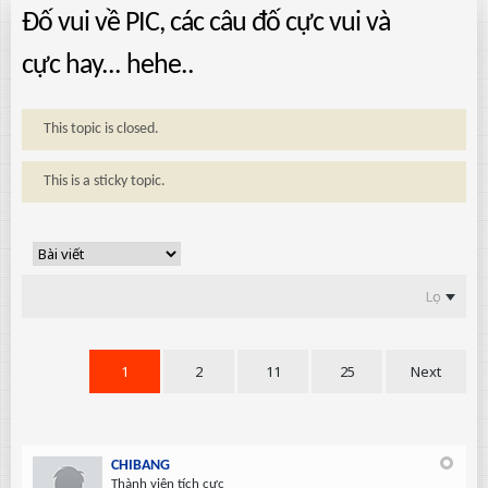
Đố vui về PIC, các câu đố cực vui và
cực hay... hehe..
This topic is closed.
This is a sticky topic.
Lọc
1
2
11
25
Next
CHIBANG
Thành viên tích cực