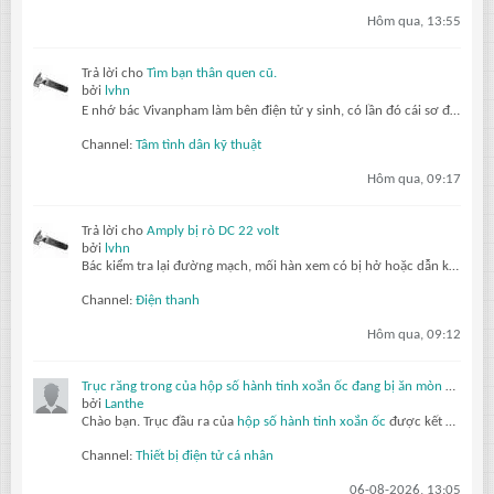
Hôm qua, 13:55
Trả lời cho
Tìm bạn thân quen cũ.
bởi
lvhn
E nhớ bác Vivanpham làm bên điện tử y sinh, có lần đó cái sơ đồ máy chụp x quang sao có mấy con thryristor làm gì mà ko ai trả lới đúng cả
Channel:
Tâm tình dân kỹ thuật
Hôm qua, 09:17
Trả lời cho
Amply bị rò DC 22 volt
bởi
lvhn
Bác kiểm tra lại đường mạch, mối hàn xem có bị hở hoặc dẫn không tốt không?
Channel:
Điện thanh
Hôm qua, 09:12
Trục răng trong của hộp số hành tinh xoắn ốc đang bị ăn mòn do ma sát dưới tác động của mô-men xoắn thay đổi.
bởi
Lanthe
Chào bạn.
Trục đầu ra của
hộp số hành tinh xoắn ốc
được kết nối với mặt bích của khách hàng thông qua một trục răng trong. Sau chưa đầy sáu tháng hoạt động, nó phát ra tiếng kêu lách cách và độ rơ lớn đáng báo động.
Channel:
Thiết bị điện tử cá nhân
06-08-2026, 13:05