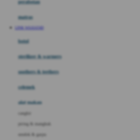
perabotan
Happy Tummy
Hauck
matras
Havaianas
LINK WASIAT4D
Hegen
botol
Hot Wheels
sterilizer & warmers
Hybrid
soothers & teethers
I
Inlacta DHA
celemek
Interlac
alat makan
Ivenet
cangkir
J
piring & mangkuk
Jack N Jill
sendok & garpu