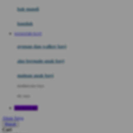
Moby
bak mandi
Momami
handuk
Mothercare
WASIAT4D SLOT
Mustela
ayunan dan walker bayi
My Buddy Tag
My K
alas bermain anak bayi
N
mainan anak bayi
Naif
mothercare toys
Nike
elc toys
Nordic Natural
WASIAT4D
Nuby
Akun Saya
Nuna
Masuk
Cari