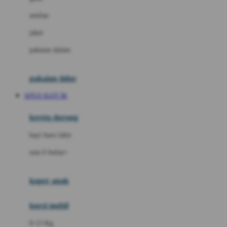
Dae Organics
setelan
Docare
jaket
Doona
pakaian dalam
Down To Earth
Drew
pakaian tidur
Dr. Brown's
SITUS SLOT 5K
E
kereta dorong
ELC
bayi baru lahir
Ergobaby
usia 6 bulan+
Expert Care
koper anak
Ezyroller
kursi mobil
F
0-13 Kg