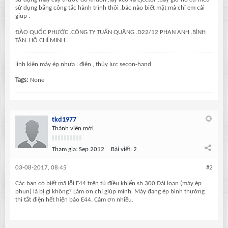
sử dụng bằng công tắc hành trình thôi .bác nào biết mật mả chỉ em cải
giup .
ĐÀO QUỐC PHƯỚC .CÔNG TY TUẤN QUÃNG .D22/12 PHAN ANH .BÌNH
TÂN .HỒ CHÍ MINH .
linh kiện máy ép nhựa : điện , thủy lực secon-hand
Tags:
None
tkd1977
Thành viên mới
Tham gia:
Sep 2012
Bài viết:
2
03-08-2017, 08:45
#2
Các bạn có biết mã lỗi E44 trên tủ điều khiển sh 300 Đài loan (máy ép
phun) là bị gì không? Làm ơn chỉ giúp mình. Máy đang ép bình thường
thì tắt điện hết hiện báo E44. Cảm ơn nhiều.