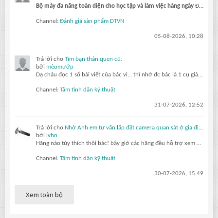
Bộ máy đa năng toàn diện cho học tập và làm việc hàng ngày
Đối với học sinh, sinh viên và người làm việc văn phòng, việc sở hữu một bộ PC cân bằng giữa học tập, công việc và giải trí là nhu cầu vô cùng thực tế. Combo Ryzen...
Channel:
Đánh giá sản phẩm DTVN
05-08-2026, 10:28
Trả lời cho
Tìm bạn thân quen cũ.
bởi
mèomướp
Dạ cháu đọc 1 số bài viết của bác vi... thì nhớ đc bác là 1 cụ già gần 80 tuổi, sức khỏe yếu. Đam mê và làm vc về kỹ thuật điện. Thích thơ ca. Có nhìu bài chia sẻ quý báu cho thế hệ sau. Tuy nhiên già rồi nên khái tính, bảo thủ, nhưng vẫn đáng kính ạ... còn lão nhathung... thì kiểu bố đời
Channel:
Tâm tình dân kỹ thuật
31-07-2026, 12:52
Trả lời cho
Nhờ Anh em tư vấn lắp đặt camera quan sát ở gia đình.
bởi
lvhn
Hãng nào tùy thích thôi bác! bây giờ các hãng đều hỗ trợ xem qua máy tính hay điện thoại đều được. Gắn Trước tiên mua về cắm nguồn set ip hết xong hãy lắp lên, cam poe chỉ cần 4 lõi là hoạt động bình thường nên 1 dây kéo cho 2 cam vẫn ok
Channel:
Tâm tình dân kỹ thuật
30-07-2026, 15:49
Xem toàn bộ