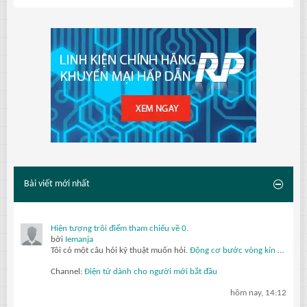
Bài viết mới nhất
Hiện tượng trôi điểm tham chiếu về 0.
bởi
Iemanja
Tôi có một câu hỏi kỹ thuật muốn hỏi.
Động cơ bước vòng kín
của tôi được sử dụng trong một cơ cấu dao động đảo chiều thường xuyên. Sau khi hoạt động vài ngày, vị trí điểm 0 của bộ mã hóa được thiết lập ban đầu bị trôi dần, và...
Channel:
Điện tử dành cho người mới bắt đầu
hôm nay, 14:12