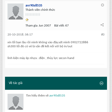
avr90s8535
Thành viên chính thức
Tham gia:
Jun 2007
Bài viết:
67
20-10-2018, 06:17
#3
xin lổi bạn lâu rồi mình không vào đây.sdt mình 0902722886
sh300 lổi đó có vẻ là vấn đề kết nối với bộ in/out
linh kiện máy ép nhựa : điện , thủy lực secon-hand
Về tác giả
Tìm hiểu thêm về
avr90s8535