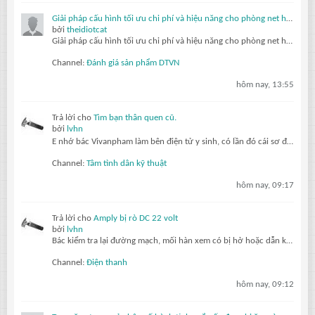
Giải pháp cấu hình tối ưu chi phí và hiệu năng cho phòng net hiện đại với AMD Ryzen 7 5700G, 5700X và Radeon RX 6500XT, 7600 8GB
bởi
theidiotcat
Giải pháp cấu hình tối ưu chi phí và hiệu năng cho phòng net hiện đại với AMD Ryzen 7 5700G, 5700X và Radeon RX 6500XT, 7600 8GB
Channel:
Đánh giá sản phẩm DTVN
hôm nay, 13:55
Trả lời cho
Tìm bạn thân quen cũ.
bởi
lvhn
E nhớ bác Vivanpham làm bên điện tử y sinh, có lần đó cái sơ đồ máy chụp x quang sao có mấy con thryristor làm gì mà ko ai trả lới đúng cả
Channel:
Tâm tình dân kỹ thuật
hôm nay, 09:17
Trả lời cho
Amply bị rò DC 22 volt
bởi
lvhn
Bác kiểm tra lại đường mạch, mối hàn xem có bị hở hoặc dẫn không tốt không?
Channel:
Điện thanh
hôm nay, 09:12