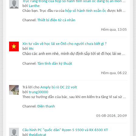
Trục răng trong của hộp số hành tinh xoắn ốc đang bị ăn mòn do ma sát dưới tác động của mô-men xoắn thay đổi.
bởi
Lanthe
Chào bạn.
Trục đầu ra của
hộp số hành tinh xoắn ốc
được kết nối với mặt bích của khách hàng thông qua một trục răng trong. Sau chưa đầy sáu tháng hoạt động, nó phát ra tiếng kêu lách cách và độ rơ lớn đáng báo động.
Channel:
Thiết bị điện tử cá nhân
Hôm qua, 13:05
Xin tư vấn về học lái xe Ôtô cho người chưa biết gì ?
bởi
ittc
Chào các anh em nhé, mình dự định sắp tới sẽ đi học lái xe Ôtô, thi lấy bằng lái. Cụ thể mình sẽ học và thi lấy giấy phép lái xe hạng B. Thật sự mình là người chưa có kiến thức hiểu biết gì về Ôtô cả ? tất nhiên mình sẽ phải
Channel:
Tâm tình dân kỹ thuật
Hôm qua, 06:22
Trả lời cho
Amply bị rò DC 22 volt
bởi
trung30000
Theo sự hướng dẫn của bác, sau khi em kiểm tra tầng Vi sai sử dụng cặp c1815, tiếp đến là 1 con a1013, và cặp thúc sử dụng mje304g và mje305g, em đã tiến hành thay cặp Vi sai c1815 sau đó mở máy lên đo ngõ công suất DC 0,2V hai giây sau máy đo...
Channel:
Điện thanh
05-08-2026, 20:09
Cấu hình PC "quốc dân" Ryzen 5 5500 và RX 6500 XT
bởi
theidiotcat