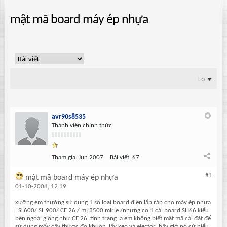
mật mã board máy ép nhựa
Lọc
avr90s8535
Thành viên chính thức
Tham gia:
Jun 2007
Bài viết:
67
#1
mật mã board máy ép nhựa
01-10-2008, 12:19
xưỡng em thường sử dụng 1 số loại board điện lắp ráp cho máy ép nhựa
: SL600/ SL 900/ CE 26 / mj 3500 mirle /nhưng co 1 cái board SH66 kiểu
bên ngoài giống như CE 26 .tình trạng la em không biết mật mã cài đặt để
sử dụng mấy cây thứơc đo khuôn ,lấy keo và ejector .bây giờ nó cứ hiểu