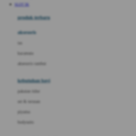
SLOT 5K
Azetabio
produk terbaru
B
aksesoris
Baabaasheepz
tas
Babiators
kacamata
Baby Dove
aksesoris rambut
Baby Jogger
Baby Rovega
kebutuhan bayi
Babybee
pakaian tidur
Banana Boat
set & terusan
Banz
piyama
Barbie
bodysuits
Beaba