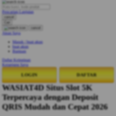
O
Pencarian Lanjutan
Oh Ma Grain
cancel
Okiedog
Cari
cancel
P
Akun Saya
Masuk / buat akun
Peachy
buat akun
Phil & Ted's
Bantuan
Philips Avent
Daftar Keinginan
Keranjang Saya
Pigeon
LOGIN
DAFTAR
Playgro
WASIAT4D Situs Slot 5K
Poled Global
Terpercaya dengan Deposit
Ponycycle
Puma
QRIS Mudah dan Cepat 2026
Pureats