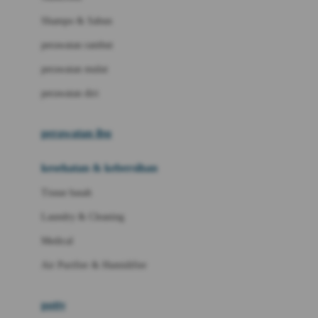
London Taxi
Shampo & Sabun
Love To Dream
perawatan rambut
perawatan mulut
M
perawatan diri
Magformers
Mama's Choice
perawatan ibu
Mamas&Papas
kesehatan & kebersihan
Mamaway
Tissue basah
Maxi Cosi
Laundry & Cleaning
Megabloks
Medical
Micro
Air Purifier & Humidifier
MiDeer
Mimi & Lula
potty
Mini Monkey