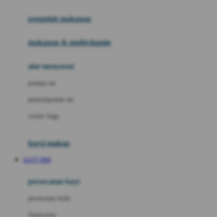
Joie
pengolah makanan
Joolz
Jujube
makanan & multivitamin
K
alat menyusui
Kiddycuts
pompa asi
Kumon
penyimpanan asi
L
cooler bags
Leapfrog
kursi makan
Leclerc
SLOT 5000
Lee Vierra
Lillebaby
perawatan bayi
Little Bird Told Me
perawatan kulit
Little Miss Janis
Sunscreen