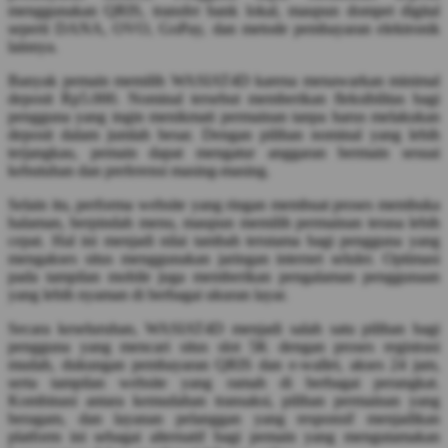
menggunakan QRIS, transfer bank lokal, maupun dompet digital
Squishmallows
seperti DANA, OVO, GoPay, dan metode pembayaran elektronik
lainnya.
Starbooks
Banyak pemain memilih WASIAT4D karena menawarkan minimal
Stick-O
deposit Rp5.000. Nominal tersebut memberikan fleksibilitas bagi
pengguna yang ingin menikmati permainan tanpa harus melakukan
Stokke
deposit dalam jumlah besar. Dengan pilihan nominal yang lebih
terjangkau, pemain dapat mengatur anggaran bermain sesuai
Sudocrem
kebutuhan dan preferensi masing-masing.
Sumimo
Selain itu, performa website yang ringan membuat proses membuka
Sunnylife
halaman, berpindah menu, maupun memilih permainan terasa lebih
cepat. Hal ini menjadi nilai tambah terutama bagi pengguna yang
Sun-Staches
mengakses situs menggunakan jaringan internet seluler. Optimasi
pada tampilan mobile juga memberikan pengalaman penggunaan
Swimava
yang lebih nyaman di berbagai ukuran layar.
Secara keseluruhan, WASIAT4D menjadi salah satu pilihan bagi
T
pengguna yang mencari situs slot 5K dengan proses registrasi
mudah, dukungan pembayaran QRIS dan e-wallet, akses 24 jam,
Tommee Tippee
serta tampilan website yang ramah di berbagai perangkat.
Kombinasi antara kemudahan transaksi, pilihan permainan yang
Trunki
beragam, dan layanan pelanggan yang responsif menjadikan
platform ini sebagai alternatif bagi pemain yang mengutamakan
Tutti Bambini