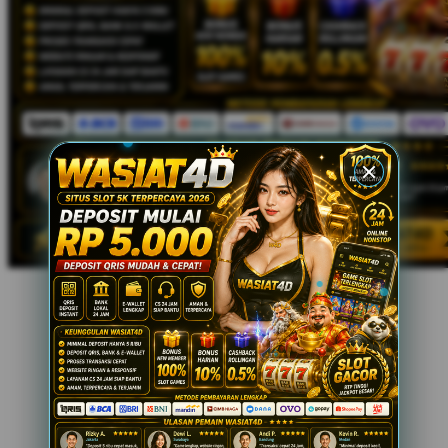
Xootz
Y
Yamatoya
Z
Zaxy
Zoggs
0-9
4Moms
59S