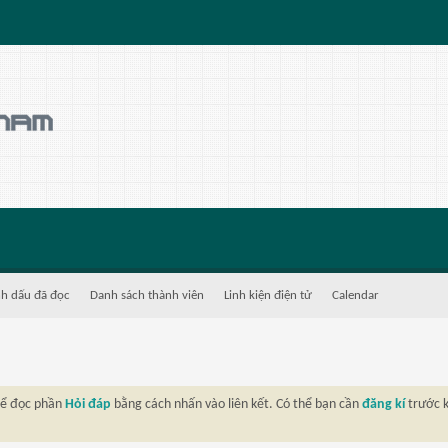
h dấu đã đọc
Danh sách thành viên
Linh kiện điện tử
Calendar
thể đọc phần
Hỏi đáp
bằng cách nhấn vào liên kết. Có thể bạn cần
đăng kí
trước k