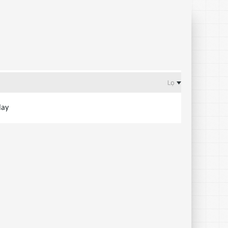
Lọc
lay