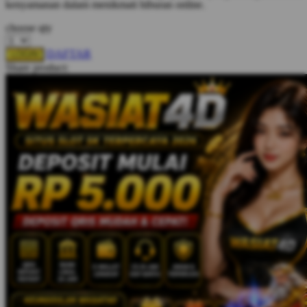
kenyamanan dalam menikmati hiburan online.
Twistshake
choose qty
TY Toys
DAFTAR
LOGIN
Share product:
U
V
Veja
Vitaflow
Vtech
W
Waterland
Wellness
X