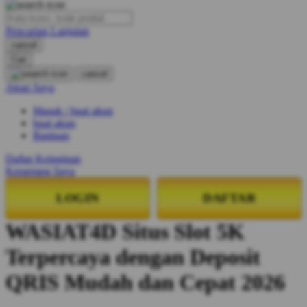
O
Pencarian Lanjutan
Oh Ma Grain
cancel
Okiedog
Cari
cancel
P
Akun Saya
Masuk / buat akun
Peachy
buat akun
Phil & Ted's
Bantuan
Philips Avent
Daftar Keinginan
Keranjang Saya
Pigeon
LOGIN
DAFTAR
Playgro
WASIAT4D Situs Slot 5K
Poled Global
Terpercaya dengan Deposit
Ponycycle
Puma
QRIS Mudah dan Cepat 2026
Pureats