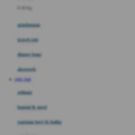
Felt So Sweet
0-36 Kg
Fisher Price
Flipper
gendongan
Friends Of Sally
travel cots
G
diaper bags
Gb
Geko
aksesoris
Graco
QRIS 5000
Gund
selimut
H
bantal & sprei
Habbie
Haenim
ranjang bayi & balita
Happy Horse