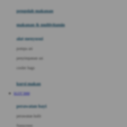
Joie
pengolah makanan
Joolz
Jujube
makanan & multivitamin
K
alat menyusui
Kiddycuts
pompa asi
Kumon
penyimpanan asi
L
cooler bags
Leapfrog
kursi makan
Leclerc
SLOT 5000
Lee Vierra
Lillebaby
perawatan bayi
Little Bird Told Me
perawatan kulit
Little Miss Janis
Sunscreen