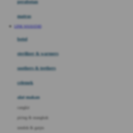
perabotan
Happy Tummy
Hauck
matras
Havaianas
LINK WASIAT4D
Hegen
botol
Hot Wheels
sterilizer & warmers
Hybrid
soothers & teethers
I
Inlacta DHA
celemek
Interlac
alat makan
Ivenet
cangkir
J
piring & mangkuk
Jack N Jill
sendok & garpu