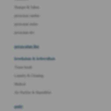
London Taxi
Shampo & Sabun
Love To Dream
perawatan rambut
perawatan mulut
M
perawatan diri
Magformers
Mama's Choice
perawatan ibu
Mamas&Papas
kesehatan & kebersihan
Mamaway
Tissue basah
Maxi Cosi
Laundry & Cleaning
Megabloks
Medical
Micro
Air Purifier & Humidifier
MiDeer
Mimi & Lula
potty
Mini Monkey