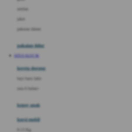
Dae Organics
setelan
Docare
jaket
Doona
pakaian dalam
Down To Earth
Drew
pakaian tidur
Dr. Brown's
SITUS SLOT 5K
E
kereta dorong
ELC
bayi baru lahir
Ergobaby
usia 6 bulan+
Expert Care
koper anak
Ezyroller
kursi mobil
F
0-13 Kg