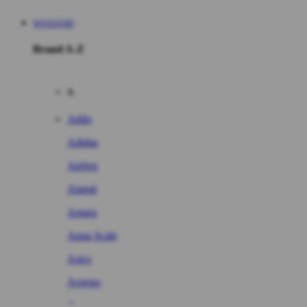
WASIAT4D
Brand A-Z
A
Addo
Adidas
Airfree
Alamii
Amara
Aqua Scale
Asics
Aveeno
Awan