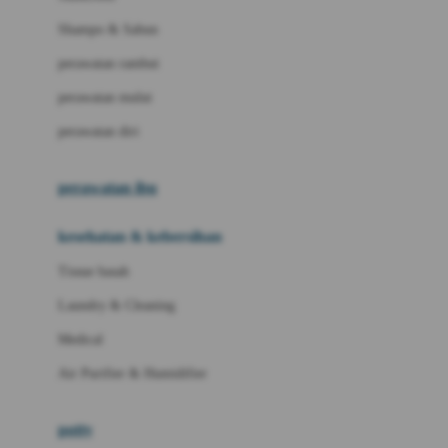
London Taxi
Shampo & Sabun
Love To Dream
perawatan rambut
perawatan mulut
M
perawatan diri
Magformers
Mama's Choice
perawatan ibu
Mamas&Papas
kesehatan & kebersihan
Mamaway
Tissue basah
Maxi Cosi
Laundry & Cleaning
Megabloks
Medical
Micro
Air Purifier & Humidifier
MiDeer
Mimi & Lula
potty
Mini Monkey