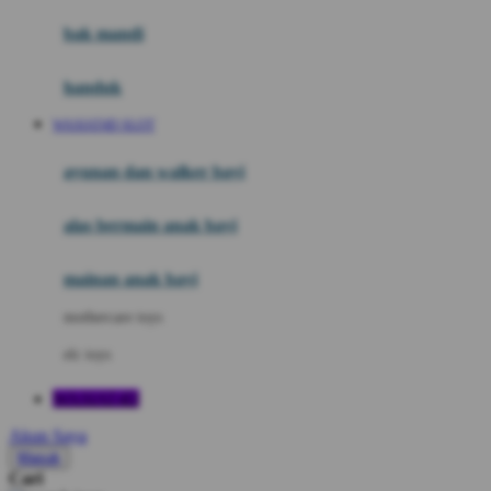
Moby
bak mandi
Momami
handuk
Mothercare
WASIAT4D SLOT
Mustela
ayunan dan walker bayi
My Buddy Tag
My K
alas bermain anak bayi
N
mainan anak bayi
Naif
mothercare toys
Nike
elc toys
Nordic Natural
WASIAT4D
Nuby
Akun Saya
Nuna
Masuk
Cari