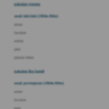
pakaian renang
Bumkins
anak laki-laki (18bln-8thn)
C
atasan
Cetaphil
bawahan
Chicco
setelan
Childlife
jaket
Clevamama
pakaian dalam
Cocolatte
Cottonseeds
pakaian ibu hamil
Cozy N Safe
anak perempuan (18bln-8thn)
Crane
atasan
Cybex
bawahan
D
gaun