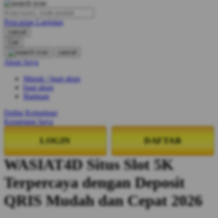
O
Pencarian Lanjutan
Oh Ma Grain
cancel
Okiedog
Cari
cancel
P
Akun Saya
Masuk / buat akun
Peachy
buat akun
Phil & Ted's
Bantuan
Philips Avent
Daftar Keinginan
Keranjang Saya
Pigeon
LOGIN
DAFTAR
Playgro
WASIAT4D Situs Slot 5K
Poled Global
Terpercaya dengan Deposit
Ponycycle
Puma
QRIS Mudah dan Cepat 2026
Pureats