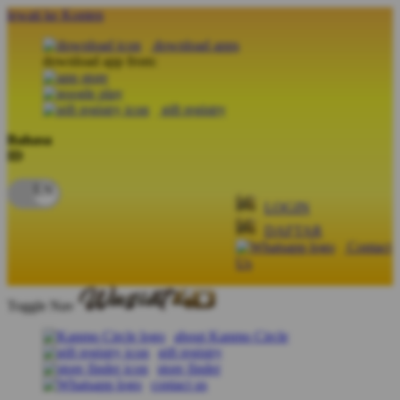
lewati ke Konten
download apps
download app from:
gift registry
Bahasa
ID
LOGIN
DAFTAR
Contact
Us
Toggle Nav
about Kanmo Circle
gift registry
store finder
contact us