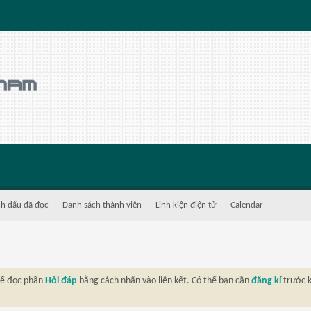
h dấu đã đọc
Danh sách thành viên
Linh kiện điện tử
Calendar
thể đọc phần
Hỏi đáp
bằng cách nhấn vào liên kết. Có thể bạn cần
đăng kí
trước k