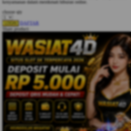
kenyamanan dalam menikmati hiburan online.
Twistshake
choose qty
TY Toys
DAFTAR
LOGIN
Share product:
U
V
Veja
Vitaflow
Vtech
W
Waterland
Wellness
X