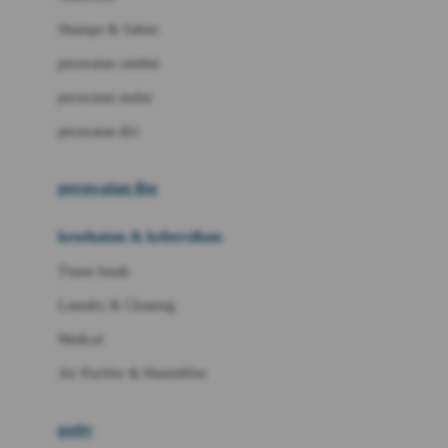
London Taxi
Shampo & Sabun
Love To Dream
perawatan rambut
perawatan mulut
M
perawatan diri
Magformers
Mama's Choice
perawatan ibu
Mamas&Papas
kesehatan & kebersihan
Mamaway
Tissue basah
Maxi Cosi
Laundry & Cleaning
Megabloks
Medical
Micro
Air Purifier & Humidifier
MiDeer
Mimi & Lula
potty
Mini Monkey