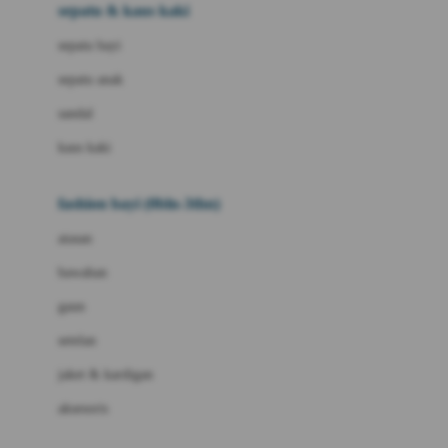
Beauty Barn
sepatu & kaus kaki
Bio Oil
sepatu bayi
Biolane
sepatu anak
Bite Fighters
sandal
Bizzi Growin
kaus kaki
Blackmores
fashion bayi (0bln-3thn)
Blooming Marvellous
atasan
Bonnels
bawahan
Bravado
gaun
Bruder
setelan
Brush Baby
jaket & kardigan
Buds Organics
aksesoris
Bugaboo
Buggygear