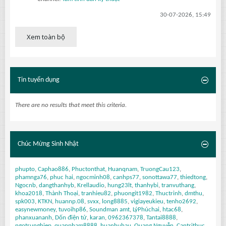
30-07-2026, 15:49
Xem toàn bộ
Tin tuyển dụng
There are no results that meet this criteria.
Chúc Mừng Sinh Nhật
phupto
Caphao886
Phuctonthat
Huanqnam
TruongCau123
phamnga76
phuc hai
ngocminh08
canhps77
sonottawa77
thiedtong
Ngocnb
dangthanhyb
Krellaudio
hung23lt
thanhybi
tranvuthang
khoa2018
Thành Thoại
tranhieu82
phuongit1982
Thuctrinh
dmthu
spk003
KTKN
huannp.08
svxx
long8885
vigiayeukieu
tenho2692
easynewmoney
tuvoihp86
Soundman amt
LýPhúchai
htac68
phanxuananh
Dốn điện tử
karan
0962367378
Tantai8888
ngotrunghiep
quanpham8888
huanhuhau
Quang Nguyễn
Cantrithuc