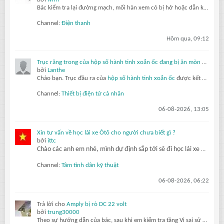
Bác kiểm tra lại đường mạch, mối hàn xem có bị hở hoặc dẫn không tốt không?
Channel:
Điện thanh
Hôm qua, 09:12
Trục răng trong của hộp số hành tinh xoắn ốc đang bị ăn mòn do ma sát dưới tác động của mô-men xoắn thay đổi.
bởi
Lanthe
Chào bạn.
Trục đầu ra của
hộp số hành tinh xoắn ốc
được kết nối với mặt bích của khách hàng thông qua một trục răng trong. Sau chưa đầy sáu tháng hoạt động, nó phát ra tiếng kêu lách cách và độ rơ lớn đáng báo động.
Channel:
Thiết bị điện tử cá nhân
06-08-2026, 13:05
Xin tư vấn về học lái xe Ôtô cho người chưa biết gì ?
bởi
ittc
Chào các anh em nhé, mình dự định sắp tới sẽ đi học lái xe Ôtô, thi lấy bằng lái. Cụ thể mình sẽ học và thi lấy giấy phép lái xe hạng B. Thật sự mình là người chưa có kiến thức hiểu biết gì về Ôtô cả ? tất nhiên mình sẽ phải
Channel:
Tâm tình dân kỹ thuật
06-08-2026, 06:22
Trả lời cho
Amply bị rò DC 22 volt
bởi
trung30000
Theo sự hướng dẫn của bác, sau khi em kiểm tra tầng Vi sai sử dụng cặp c1815, tiếp đến là 1 con a1013, và cặp thúc sử dụng mje304g và mje305g, em đã tiến hành thay cặp Vi sai c1815 sau đó mở máy lên đo ngõ công suất DC 0,2V hai giây sau máy đo...