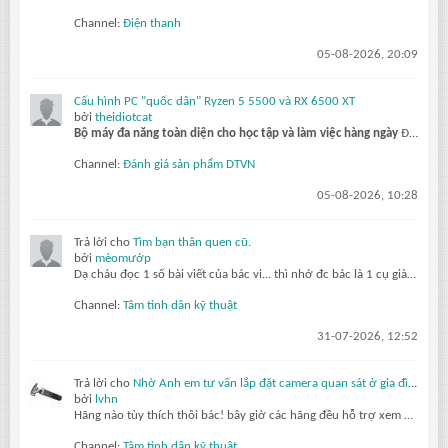
Channel:
Điện thanh
05-08-2026, 20:09
Cấu hình PC "quốc dân" Ryzen 5 5500 và RX 6500 XT
bởi
theidiotcat
Bộ máy đa năng toàn diện cho học tập và làm việc hàng ngày
Đối với học sinh, sinh viên và người làm việc văn phòng, việc sở hữu một bộ PC cân bằng giữa học tập, công việc và giải trí là nhu cầu vô cùng thực tế. Combo Ryzen...
Channel:
Đánh giá sản phẩm DTVN
05-08-2026, 10:28
Trả lời cho
Tìm bạn thân quen cũ.
bởi
mèomướp
Dạ cháu đọc 1 số bài viết của bác vi... thì nhớ đc bác là 1 cụ già gần 80 tuổi, sức khỏe yếu. Đam mê và làm vc về kỹ thuật điện. Thích thơ ca. Có nhìu bài chia sẻ quý báu cho thế hệ sau. Tuy nhiên già rồi nên khái tính, bảo thủ, nhưng vẫn đáng kính ạ... còn lão nhathung... thì kiểu bố đời
Channel:
Tâm tình dân kỹ thuật
31-07-2026, 12:52
Trả lời cho
Nhờ Anh em tư vấn lắp đặt camera quan sát ở gia đình.
bởi
lvhn
Hãng nào tùy thích thôi bác! bây giờ các hãng đều hỗ trợ xem qua máy tính hay điện thoại đều được. Gắn Trước tiên mua về cắm nguồn set ip hết xong hãy lắp lên, cam poe chỉ cần 4 lõi là hoạt động bình thường nên 1 dây kéo cho 2 cam vẫn ok
Channel:
Tâm tình dân kỹ thuật