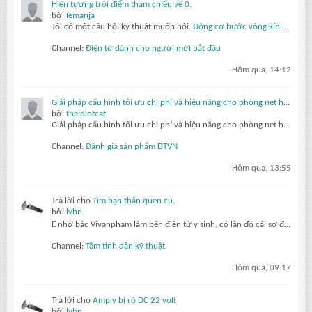
Hiện tượng trôi điểm tham chiếu về 0.
bởi
Iemanja
Tôi có một câu hỏi kỹ thuật muốn hỏi.
Động cơ bước vòng kín
của tôi được sử dụng trong một cơ cấu dao động đảo chiều thường xuyên. Sau khi hoạt động vài ngày, vị trí điểm 0 của bộ mã hóa được thiết lập ban đầu bị trôi dần, và...
Channel:
Điện tử dành cho người mới bắt đầu
Hôm qua, 14:12
Giải pháp cấu hình tối ưu chi phí và hiệu năng cho phòng net hiện đại với AMD Ryzen 7 5700G, 5700X và Radeon RX 6500XT, 7600 8GB
bởi
theidiotcat
Giải pháp cấu hình tối ưu chi phí và hiệu năng cho phòng net hiện đại với AMD Ryzen 7 5700G, 5700X và Radeon RX 6500XT, 7600 8GB
Channel:
Đánh giá sản phẩm DTVN
Hôm qua, 13:55
Trả lời cho
Tìm bạn thân quen cũ.
bởi
lvhn
E nhớ bác Vivanpham làm bên điện tử y sinh, có lần đó cái sơ đồ máy chụp x quang sao có mấy con thryristor làm gì mà ko ai trả lới đúng cả
Channel:
Tâm tình dân kỹ thuật
Hôm qua, 09:17
Trả lời cho
Amply bị rò DC 22 volt
bởi
lvhn