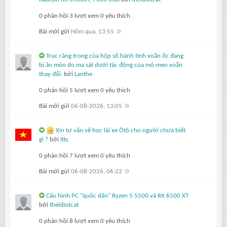
0 phản hồi
3 lượt xem
0 yêu thích
Bài mới gửi
Hôm qua, 13:55
Trục răng trong của hộp số hành tinh xoắn ốc đang
bị ăn mòn do ma sát dưới tác động của mô-men xoắn
thay đổi.
bởi
Lanthe
0 phản hồi
5 lượt xem
0 yêu thích
Bài mới gửi
06-08-2026, 13:05
Xin tư vấn về học lái xe Ôtô cho người chưa biết
gì ?
bởi
ittc
0 phản hồi
7 lượt xem
0 yêu thích
Bài mới gửi
06-08-2026, 06:22
Cấu hình PC "quốc dân" Ryzen 5 5500 và RX 6500 XT
bởi
theidiotcat
0 phản hồi
8 lượt xem
0 yêu thích