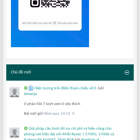
Chủ đề mới
Hiện tượng trôi điểm tham chiếu về 0.
bởi
Iemanja
0 phản hồi
7 lượt xem
0 yêu thích
Bài mới gửi
Hôm qua, 14:12
Giải pháp cấu hình tối ưu chi phí và hiệu năng cho
phòng net hiện đại với AMD Ryzen 7 5700G, 5700X và
Radeon RX 6500XT, 7600 8GB
bởi
theidiotcat