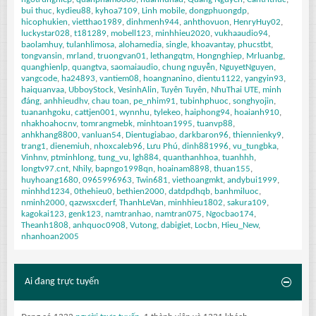
bui thuc
kydieu88
kyhoa7109
Linh mobile
dongphuongdp
hicophukien
vietthao1989
dinhmenh944
anhthovuon
HenryHuy02
luckystar028
t181289
mobell123
minhhieu2020
vukhaaudio94
baolamhuy
tulanhlimosa
alohamedia
single
khoavantay
phucstbt
tongvansin
mrland
truongvan01
lethangqtm
Hongnghiep
Mrluanbg
quanghienlp
quangtva
saomaiaudio
chung nguyễn
NguyetNguyen
vangcode
ha24893
vantiem08
hoangnanino
dientu1122
yangyin93
haiquanvaa
UbboyStock
VesinhAlin
Tuyên Tuyên
NhuThai UTE
minh
đáng
anhhieudhv
chau toan
pe_nhim91
tubinhphuoc
songhyojin
tuananhgoku
cattjen001
wynnhu
tylekeo
haiphong94
hoaianh910
nhakhoahocnv
tomrangmebk
minhtoan1995
tuanvp88
anhkhang8800
vanluan54
Dientugiabao
darkbaron96
thiennienky9
trang1
dienemiuh
nhoxcaleb96
Lưu Phú
dinh881996
vu_tungbka
Vinhnv
ptminhlong
tung_vu
lgh884
quanthanhhoa
tuanhhh
longtv97.cnt
Nhily
bapngo1998qn
hoainam8898
thuan155
huyhoang1680
0965996963
Twin681
viethoangmkt
andybui1999
minhhd1234
0thehieu0
bethien2000
datdpdhqb
banhmiluoc
nminh2000
qazwsxcderf
ThanhLeVan
minhhieu1802
sakura109
kagokai123
genk123
namtranhao
namtran075
Ngocbao174
Theanh1808
anhquoc0908
Vutong
dabigiet
Locbn
Hieu_New
nhanhoan2005
Ai đang trực tuyến