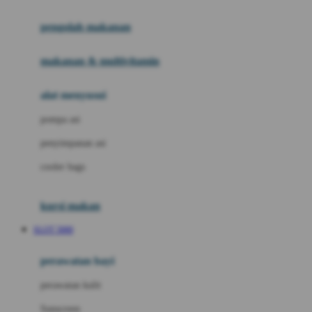
Joie
pengolah makanan
Joolz
Jujube
makanan & multivitamin
K
alat menyusui
Kiddycuts
pompa asi
Kumon
penyimpanan asi
L
cooler bags
Leapfrog
kursi makan
Leclerc
SLOT 5000
Lee Vierra
Lillebaby
perawatan bayi
Little Bird Told Me
perawatan kulit
Little Miss Janis
Sunscreen