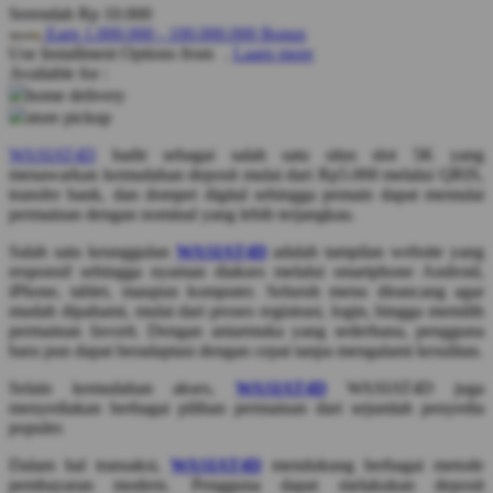
Serendah
Rp 10.000
Q
Earn
1.000.000
-
100.000.000
Bonus
Use Installment Options from
.
Laarn more
Available for :
QV Baby
home delivery
store pickup
R
WASIAT4D
hadir sebagai salah satu situs slot 5K yang
Real Shades
menawarkan kemudahan deposit mulai dari Rp5.000 melalui QRIS,
transfer bank, dan dompet digital sehingga pemain dapat memulai
Red Castle
permainan dengan nominal yang lebih terjangkau.
Ribbon Madness
Salah satu keunggulan
WASIAT4D
adalah tampilan website yang
responsif sehingga nyaman diakses melalui smartphone Android,
S
iPhone, tablet, maupun komputer. Seluruh menu dirancang agar
mudah dipahami, mulai dari proses registrasi, login, hingga memilih
Sebamed
permainan favorit. Dengan antarmuka yang sederhana, pengguna
baru pun dapat beradaptasi dengan cepat tanpa mengalami kesulitan.
Silver Cross
Selain kemudahan akses,
WASIAT4D
WASIAT4D juga
Simply Idea
menyediakan berbagai pilihan permainan dari sejumlah penyedia
populer.
Skip Hop
Dalam hal transaksi,
WASIAT4D
mendukung berbagai metode
Spectra
pembayaran modern. Pengguna dapat melakukan deposit