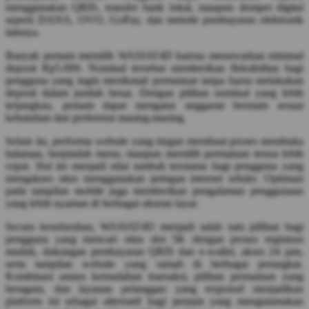
menggunakan QRIS, transfer bank lokal, maupun dompet digital
Squishmallows
seperti DANA, OVO, GoPay, dan metode pembayaran elektronik
lainnya.
Starbooks
Banyak pemain memilih WASIAT4D karena menawarkan minimal
Stick-O
deposit Rp5.000. Nominal tersebut memberikan fleksibilitas bagi
pengguna yang ingin menikmati permainan tanpa harus melakukan
Stokke
deposit dalam jumlah besar. Dengan pilihan nominal yang lebih
terjangkau, pemain dapat mengatur anggaran bermain sesuai
Sudocrem
kebutuhan dan preferensi masing-masing.
Sumimo
Selain itu, performa website yang ringan membuat proses membuka
Sunnylife
halaman, berpindah menu, maupun memilih permainan terasa lebih
cepat. Hal ini menjadi nilai tambah terutama bagi pengguna yang
Sun-Staches
mengakses situs menggunakan jaringan internet seluler. Optimasi
pada tampilan mobile juga memberikan pengalaman penggunaan
Swimava
yang lebih nyaman di berbagai ukuran layar.
Secara keseluruhan, WASIAT4D menjadi salah satu pilihan bagi
T
pengguna yang mencari situs slot 5K dengan proses registrasi
mudah, dukungan pembayaran QRIS dan e-wallet, akses 24 jam,
Tommee Tippee
serta tampilan website yang ramah di berbagai perangkat.
Kombinasi antara kemudahan transaksi, pilihan permainan yang
Trunki
beragam, dan layanan pelanggan yang responsif menjadikan
platform ini sebagai alternatif bagi pemain yang mengutamakan
Tutti Bambini