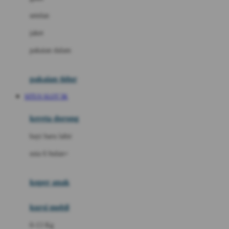
Dae Organics
setelan
Docare
jaket
Doona
pakaian dalam
Down To Earth
Drew
pakaian tidur
Dr. Brown's
SITUS SLOT 5K
E
kereta dorong
ELC
bayi baru lahir
Ergobaby
usia 6 bulan+
Expert Care
koper anak
Ezyroller
kursi mobil
F
0-13 Kg