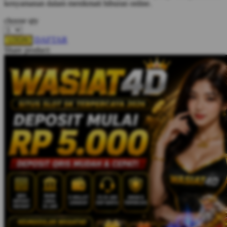
kenyamanan dalam menikmati hiburan online.
Twistshake
choose qty
TY Toys
DAFTAR
LOGIN
Share product:
U
V
Veja
Vitaflow
Vtech
W
Waterland
Wellness
X