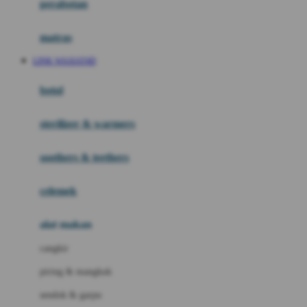
perabotan
Happy Tummy
Hauck
matras
Havaianas
LINK WASIAT4D
Hegen
botol
Hot Wheels
sterilizer & warmers
Hybrid
soothers & teethers
I
Inlacta DHA
celemek
Interlac
alat makan
Ivenet
cangkir
J
piring & mangkuk
Jack N Jill
sendok & garpu