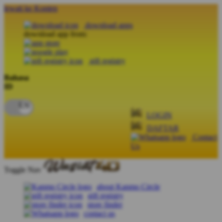
lewati ke Konten
download apps
download app from:
gift registry
Bahasa
ID
LOGIN
DAFTAR
Contact
Us
Toggle Nav
about Kanmo Circle
gift registry
store finder
contact us