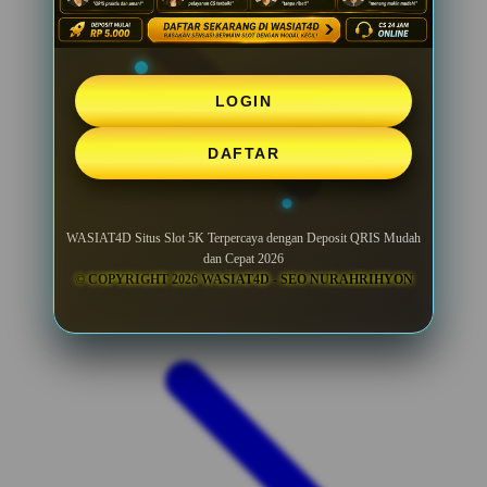
LOGIN
DAFTAR
WASIAT4D Situs Slot 5K Terpercaya dengan Deposit QRIS Mudah
dan Cepat 2026
© COPYRIGHT 2026 WASIAT4D - SEO NURAHRIHYON