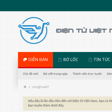
DIỄN ĐÀN
BỜ LỐC
TIN TỨC
Chủ đề mới
Bài viết trong ngày
Thành viên trực tuyến
Đán
conghoa07
Nếu đây là lần đầu tiên đến với Điện Tử Việt Nam, bạn có 
bạn muốn thăm dưới đây.