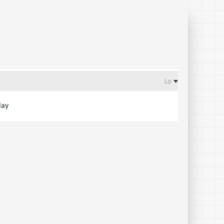
Lọc
lay