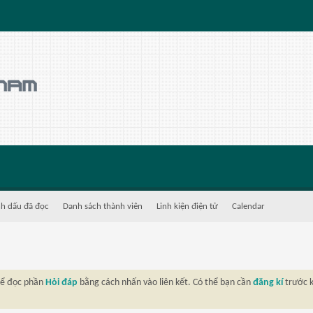
h dấu đã đọc
Danh sách thành viên
Linh kiện điện tử
Calendar
thể đọc phần
Hỏi đáp
bằng cách nhấn vào liên kết. Có thể bạn cần
đăng kí
trước k