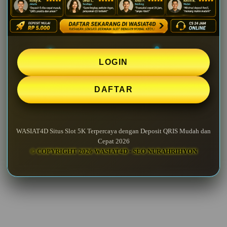
LOGIN
DAFTAR
WASIAT4D Situs Slot 5K Terpercaya dengan Deposit QRIS Mudah dan
Cepat 2026
© COPYRIGHT 2026 WASIAT4D - SEO NURAHRIHYON