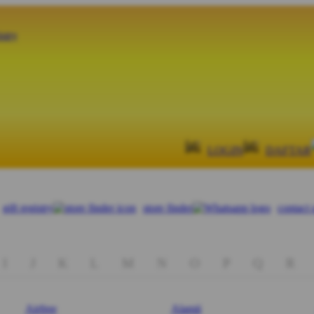
istry
LOGIN
DAFTAR
gift registry
store finder
contact 
I
J
K
L
M
N
O
P
Q
R
Airfree
Alamii