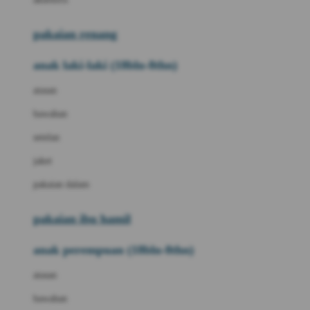
pakaian renang
anak laki-laki (18bln-8thn)
atasan
bawahan
setelan
jaket
pakaian dalam
pakaian ibu hamil
anak perempuan (18bln-8thn)
atasan
bawahan