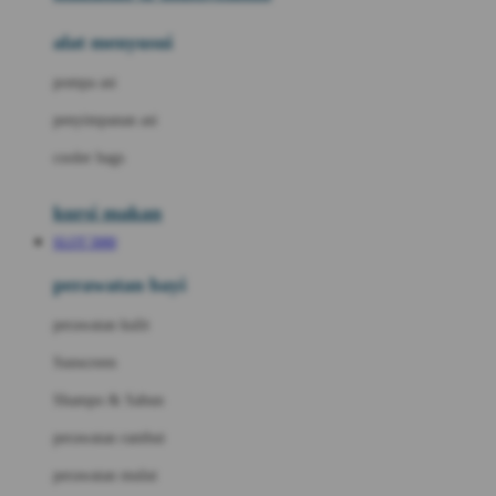
alat menyusui
pompa asi
penyimpanan asi
cooler bags
kursi makan
SLOT 5000
perawatan bayi
perawatan kulit
Sunscreen
Shampo & Sabun
perawatan rambut
perawatan mulut