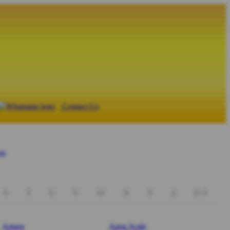
Contact Us
us
S
T
U
V
W
X
Y
Z
0-9
Amara
Aqua Scale