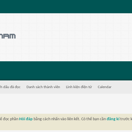
h dấu đã đọc
Danh sách thành viên
Linh kiện điện tử
Calendar
thể đọc phần
Hỏi đáp
bằng cách nhấn vào liên kết. Có thể bạn cần
đăng kí
trước k