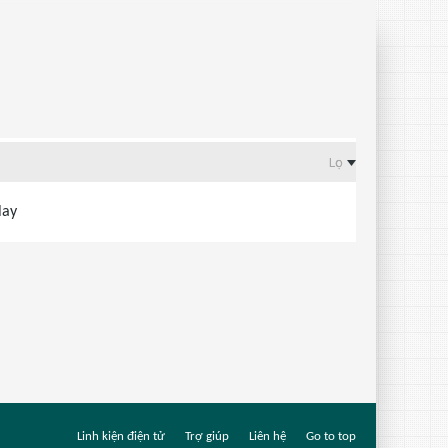
Lọc
lay
Linh kiện điện tử
Trợ giúp
Liên hệ
Go to top