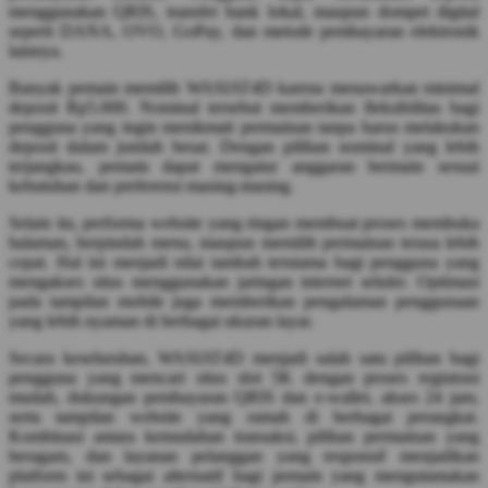
menggunakan QRIS, transfer bank lokal, maupun dompet digital
Squishmallows
seperti DANA, OVO, GoPay, dan metode pembayaran elektronik
lainnya.
Starbooks
Banyak pemain memilih WASIAT4D karena menawarkan minimal
Stick-O
deposit Rp5.000. Nominal tersebut memberikan fleksibilitas bagi
pengguna yang ingin menikmati permainan tanpa harus melakukan
Stokke
deposit dalam jumlah besar. Dengan pilihan nominal yang lebih
terjangkau, pemain dapat mengatur anggaran bermain sesuai
Sudocrem
kebutuhan dan preferensi masing-masing.
Sumimo
Selain itu, performa website yang ringan membuat proses membuka
Sunnylife
halaman, berpindah menu, maupun memilih permainan terasa lebih
cepat. Hal ini menjadi nilai tambah terutama bagi pengguna yang
Sun-Staches
mengakses situs menggunakan jaringan internet seluler. Optimasi
pada tampilan mobile juga memberikan pengalaman penggunaan
Swimava
yang lebih nyaman di berbagai ukuran layar.
Secara keseluruhan, WASIAT4D menjadi salah satu pilihan bagi
T
pengguna yang mencari situs slot 5K dengan proses registrasi
mudah, dukungan pembayaran QRIS dan e-wallet, akses 24 jam,
Tommee Tippee
serta tampilan website yang ramah di berbagai perangkat.
Kombinasi antara kemudahan transaksi, pilihan permainan yang
Trunki
beragam, dan layanan pelanggan yang responsif menjadikan
platform ini sebagai alternatif bagi pemain yang mengutamakan
Tutti Bambini