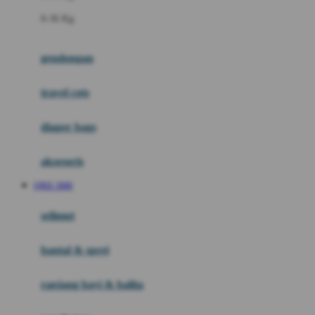
Felt So Sweet
0-36 Kg
Fisher Price
Flipper
gendongan
Friends Of Sally
travel cots
G
diaper bags
Gb
Geko
aksesoris
Graco
QRIS 5000
Gund
selimut
H
bantal & sprei
Habbie
Haenim
ranjang bayi & balita
Happy Horse