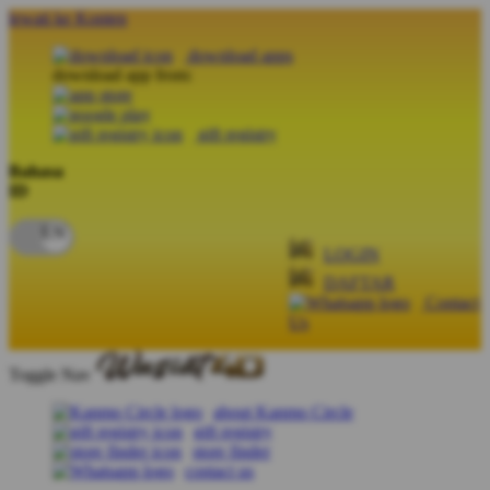
lewati ke Konten
download apps
download app from:
gift registry
Bahasa
ID
LOGIN
DAFTAR
Contact
Us
Toggle Nav
about Kanmo Circle
gift registry
store finder
contact us