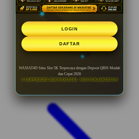
LOGIN
DAFTAR
WASIAT4D Situs Slot 5K Terpercaya dengan Deposit QRIS Mudah
dan Cepat 2026
© COPYRIGHT 2026 WASIAT4D - SEO NURAHRIHYON