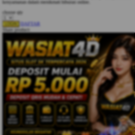
kenyamanan dalam menikmati hiburan online.
Twistshake
choose qty
TY Toys
DAFTAR
LOGIN
Share product:
U
V
Veja
Vitaflow
Vtech
W
Waterland
Wellness
X