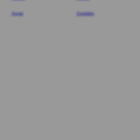
Awan
Azetabio