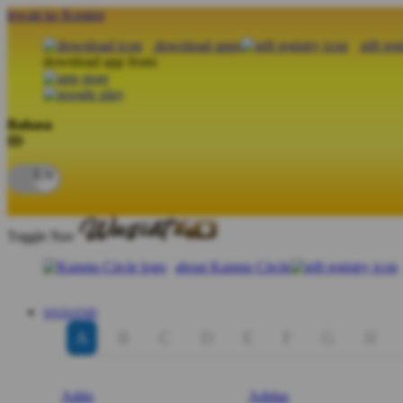
lewati ke Konten
download apps
gift reg
download app from:
Bahasa
ID
Toggle Nav
about Kanmo Circle
WASIAT4D
A
B
C
D
E
F
G
H
Addo
Adidas