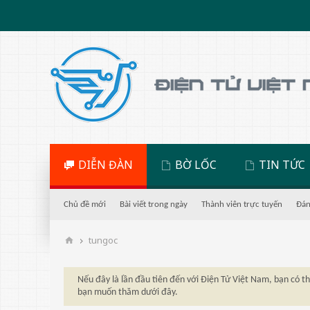
DIỄN ĐÀN
BỜ LỐC
TIN TỨC
Chủ đề mới
Bài viết trong ngày
Thành viên trực tuyến
Đán
tungoc
Nếu đây là lần đầu tiên đến với Điện Tử Việt Nam, bạn có 
bạn muốn thăm dưới đây.