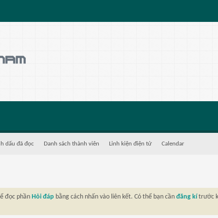
h dấu đã đọc
Danh sách thành viên
Linh kiện điện tử
Calendar
thể đọc phần
Hỏi đáp
bằng cách nhấn vào liên kết. Có thể bạn cần
đăng kí
trước k