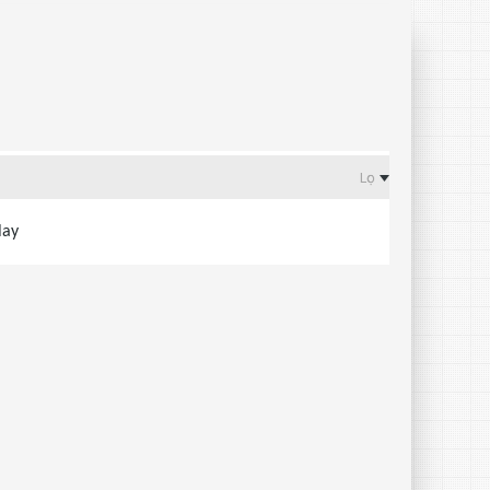
Lọc
lay