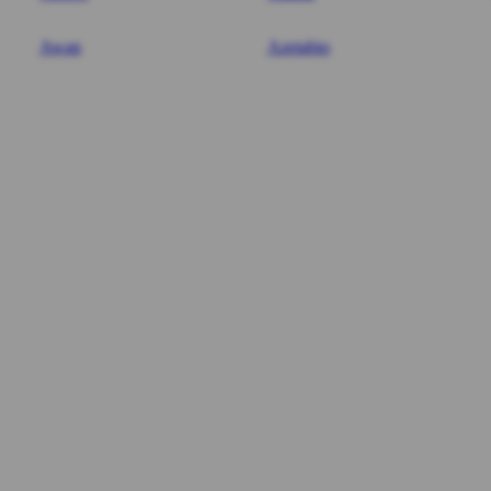
Awan
Azetabio