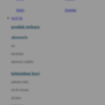
Asics
Aveeno
SLOT 5K
produk terbaru
aksesoris
tas
kacamata
aksesoris rambut
kebutuhan bayi
pakaian tidur
set & terusan
piyama