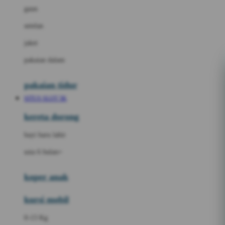
gaun
setelan
jaket
pakaian dalam
pakaian tidur
SITUS SLOT 5K
kereta dorong
bayi baru lahir
usia 6 bulan+
koper anak
kursi mobil
0-13 Kg