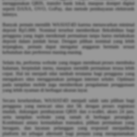
menggunakan QRIS, transfer bank lokal, maupun dompet digital
Squishmallows
seperti DANA, OVO, GoPay, dan metode pembayaran elektronik
lainnya.
Starbooks
Banyak pemain memilih WASIAT4D karena menawarkan minimal
Stick-O
deposit Rp5.000. Nominal tersebut memberikan fleksibilitas bagi
pengguna yang ingin menikmati permainan tanpa harus melakukan
Stokke
deposit dalam jumlah besar. Dengan pilihan nominal yang lebih
terjangkau, pemain dapat mengatur anggaran bermain sesuai
Sudocrem
kebutuhan dan preferensi masing-masing.
Sumimo
Selain itu, performa website yang ringan membuat proses membuka
Sunnylife
halaman, berpindah menu, maupun memilih permainan terasa lebih
cepat. Hal ini menjadi nilai tambah terutama bagi pengguna yang
Sun-Staches
mengakses situs menggunakan jaringan internet seluler. Optimasi
pada tampilan mobile juga memberikan pengalaman penggunaan
Swimava
yang lebih nyaman di berbagai ukuran layar.
Secara keseluruhan, WASIAT4D menjadi salah satu pilihan bagi
T
pengguna yang mencari situs slot 5K dengan proses registrasi
mudah, dukungan pembayaran QRIS dan e-wallet, akses 24 jam,
Tommee Tippee
serta tampilan website yang ramah di berbagai perangkat.
Kombinasi antara kemudahan transaksi, pilihan permainan yang
Trunki
beragam, dan layanan pelanggan yang responsif menjadikan
platform ini sebagai alternatif bagi pemain yang mengutamakan
Tutti Bambini