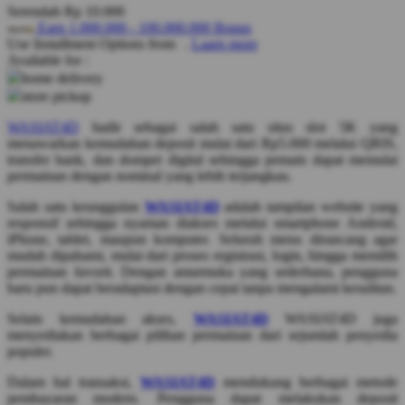
Serendah
Rp 10.000
Q
Earn
1.000.000
-
100.000.000
Bonus
Use Installment Options from
.
Laarn more
Available for :
QV Baby
home delivery
store pickup
R
WASIAT4D
hadir sebagai salah satu situs slot 5K yang
Real Shades
menawarkan kemudahan deposit mulai dari Rp5.000 melalui QRIS,
transfer bank, dan dompet digital sehingga pemain dapat memulai
Red Castle
permainan dengan nominal yang lebih terjangkau.
Ribbon Madness
Salah satu keunggulan
WASIAT4D
adalah tampilan website yang
responsif sehingga nyaman diakses melalui smartphone Android,
S
iPhone, tablet, maupun komputer. Seluruh menu dirancang agar
mudah dipahami, mulai dari proses registrasi, login, hingga memilih
Sebamed
permainan favorit. Dengan antarmuka yang sederhana, pengguna
baru pun dapat beradaptasi dengan cepat tanpa mengalami kesulitan.
Silver Cross
Selain kemudahan akses,
WASIAT4D
WASIAT4D juga
Simply Idea
menyediakan berbagai pilihan permainan dari sejumlah penyedia
populer.
Skip Hop
Dalam hal transaksi,
WASIAT4D
mendukung berbagai metode
Spectra
pembayaran modern. Pengguna dapat melakukan deposit