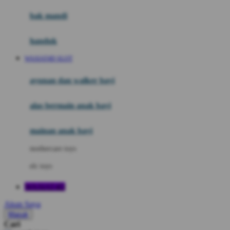
Moby
bak mandi
Momami
handuk
Mothercare
WASIAT4D SLOT
Mustela
ayunan dan walker bayi
My Buddy Tag
My K
alas bermain anak bayi
N
mainan anak bayi
Naif
mothercare toys
Nike
elc toys
Nordic Natural
WASIAT4D
Nuby
Akun Saya
Nuna
Masuk
Cari