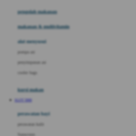
Joie
pengolah makanan
Joolz
Jujube
makanan & multivitamin
K
alat menyusui
Kiddycuts
pompa asi
Kumon
penyimpanan asi
L
cooler bags
Leapfrog
kursi makan
Leclerc
SLOT 5000
Lee Vierra
Lillebaby
perawatan bayi
Little Bird Told Me
perawatan kulit
Little Miss Janis
Sunscreen