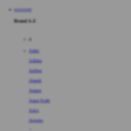
WASIAT4D
Brand A-Z
A
Addo
Adidas
Airfree
Alamii
Amara
Aqua Scale
Asics
Aveeno
Awan