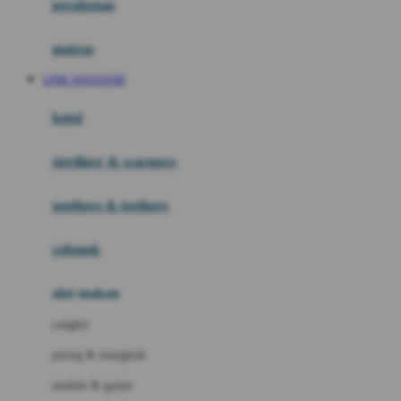
perabotan
Happy Tummy
Hauck
matras
Havaianas
LINK WASIAT4D
Hegen
botol
Hot Wheels
sterilizer & warmers
Hybrid
soothers & teethers
I
Inlacta DHA
celemek
Interlac
alat makan
Ivenet
cangkir
J
piring & mangkuk
Jack N Jill
sendok & garpu