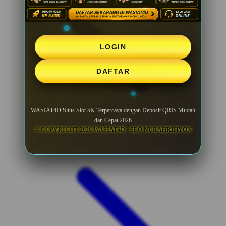
LOGIN
DAFTAR
WASIAT4D Situs Slot 5K Terpercaya dengan Deposit QRIS Mudah
dan Cepat 2026
© COPYRIGHT 2026 WASIAT4D - SEO NURAHRIHYON