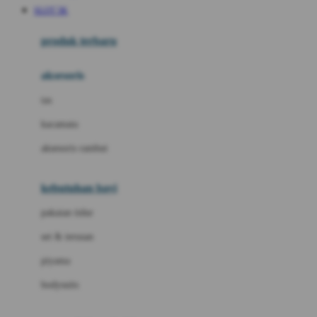
SLOT 5K
Azetabio
produk terbaru
B
aksesoris
Baabaasheepz
tas
Babiators
kacamata
Baby Dove
aksesoris rambut
Baby Jogger
Baby Rovega
kebutuhan bayi
Babybee
pakaian tidur
Banana Boat
set & terusan
Banz
piyama
Barbie
bodysuits
Beaba