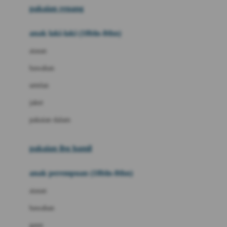
pakaian renang
Bumkins
anak laki-laki (18bln-8thn)
C
atasan
Cetaphil
bawahan
Chicco
setelan
Childlife
jaket
Clevamama
pakaian dalam
Cocolatte
Cottonseeds
pakaian ibu hamil
Cozy N Safe
anak perempuan (18bln-8thn)
Crane
atasan
Cybex
bawahan
D
gaun