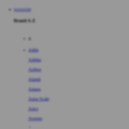
WASIAT4D
Brand A-Z
A
Addo
Adidas
Airfree
Alamii
Amara
Aqua Scale
Asics
Aveeno
Awan