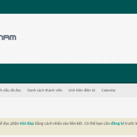
h dấu đã đọc
Danh sách thành viên
Linh kiện điện tử
Calendar
thể đọc phần
Hỏi đáp
bằng cách nhấn vào liên kết. Có thể bạn cần
đăng kí
trước k