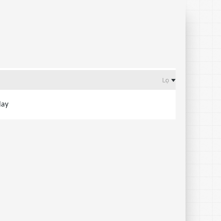
Lọc
lay