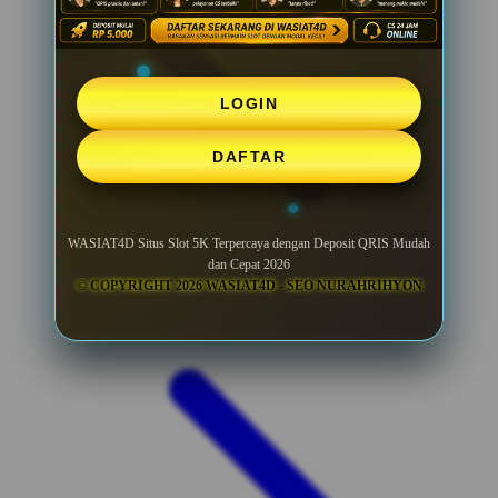
LOGIN
DAFTAR
WASIAT4D Situs Slot 5K Terpercaya dengan Deposit QRIS Mudah
dan Cepat 2026
© COPYRIGHT 2026 WASIAT4D - SEO NURAHRIHYON