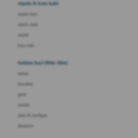
Beauty Barn
sepatu & kaus kaki
Bio Oil
sepatu bayi
Biolane
sepatu anak
Bite Fighters
sandal
Bizzi Growin
kaus kaki
Blackmores
fashion bayi (0bln-3thn)
Blooming Marvellous
atasan
Bonnels
bawahan
Bravado
gaun
Bruder
setelan
Brush Baby
jaket & kardigan
Buds Organics
aksesoris
Bugaboo
Buggygear