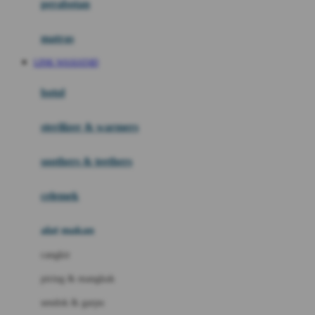
perabotan
Happy Tummy
Hauck
matras
Havaianas
LINK WASIAT4D
Hegen
botol
Hot Wheels
sterilizer & warmers
Hybrid
soothers & teethers
I
Inlacta DHA
celemek
Interlac
alat makan
Ivenet
cangkir
J
piring & mangkuk
Jack N Jill
sendok & garpu