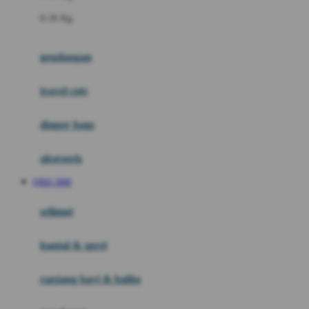
Felt So Sweet
0-36 Kg
Fisher Price
Flipper
gendongan
Friends Of Sally
travel cots
G
diaper bags
Gb
Geko
aksesoris
Graco
QRIS 5000
Gund
selimut
H
bantal & sprei
Habbie
Haenim
ranjang bayi & balita
Happy Horse