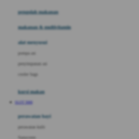
Joie
pengolah makanan
Joolz
Jujube
makanan & multivitamin
K
alat menyusui
Kiddycuts
pompa asi
Kumon
penyimpanan asi
L
cooler bags
Leapfrog
kursi makan
Leclerc
SLOT 5000
Lee Vierra
Lillebaby
perawatan bayi
Little Bird Told Me
perawatan kulit
Little Miss Janis
Sunscreen