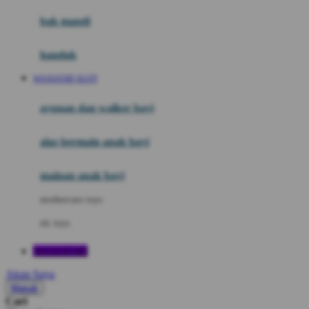
Moby
bak mandi
Momami
handuk
Mothercare
WASIAT4D SLOT
Mustela
ayunan dan walker bayi
My Buddy Tag
My K
alas bermain anak bayi
N
mainan anak bayi
Naif
mothercare toys
Nike
elc toys
Nordic Natural
WASIAT4D
Nuby
Akun Saya
Nuna
Masuk
Cari