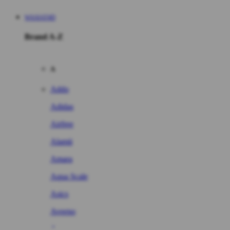
WASIAT4D
Brand A-Z
A
Addo
Adidas
Airfree
Alamii
Amara
Aqua Scale
Asics
Aveeno
Awan