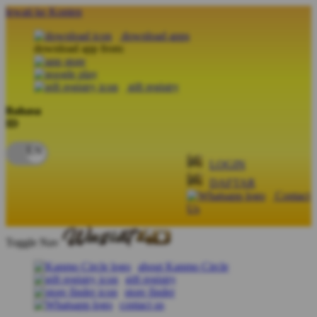
lewati ke Konten
download apps
download app from:
gift registry
Bahasa
ID
LOGIN
DAFTAR
Contact
Us
Toggle Nav
about Kanmo Circle
gift registry
store finder
contact us