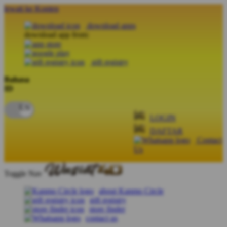
lewati ke Konten
download apps
download app from:
gift registry
Bahasa
ID
LOGIN
DAFTAR
Contact
Us
Toggle Nav
about Kanmo Circle
gift registry
store finder
contact us