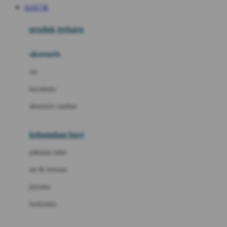
SLOT 5K
Azetabio
produk terbaru
B
aksesoris
Baabaasheepz
tas
Babiators
kacamata
Baby Dove
aksesoris rambut
Baby Jogger
Baby Rovega
kebutuhan bayi
Babybee
pakaian tidur
Banana Boat
set & terusan
Banz
piyama
Barbie
bodysuits
Beaba