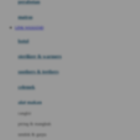
perabotan
Happy Tummy
Hauck
matras
Havaianas
LINK WASIAT4D
Hegen
botol
Hot Wheels
sterilizer & warmers
Hybrid
soothers & teethers
I
Inlacta DHA
celemek
Interlac
alat makan
Ivenet
cangkir
J
piring & mangkuk
Jack N Jill
sendok & garpu