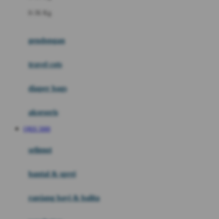
Felt So Sweet
0-36 Kg
Fisher Price
Flipper
gendongan
Friends Of Sally
travel cots
G
diaper bags
Gb
Geko
aksesoris
Graco
QRIS 5000
Gund
selimut
H
bantal & sprei
Habbie
Haenim
ranjang bayi & balita
Happy Horse