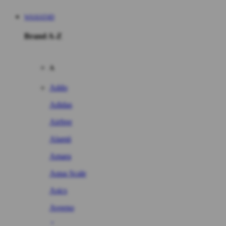
WASIAT4D
Brand A-Z
A
Addo
Adidas
Airfree
Alamii
Amara
Aqua Scale
Asics
Aveeno
Awan