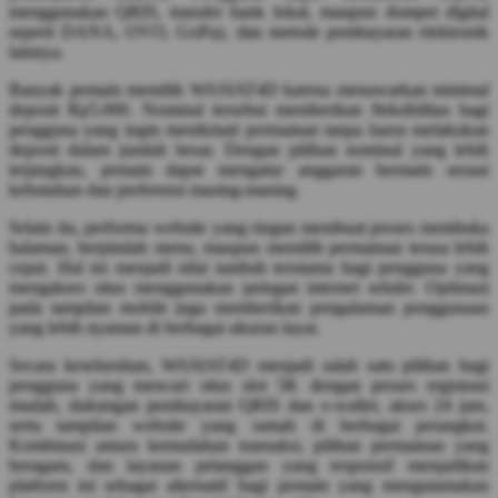
menggunakan QRIS, transfer bank lokal, maupun dompet digital
Squishmallows
seperti DANA, OVO, GoPay, dan metode pembayaran elektronik
lainnya.
Starbooks
Banyak pemain memilih WASIAT4D karena menawarkan minimal
Stick-O
deposit Rp5.000. Nominal tersebut memberikan fleksibilitas bagi
pengguna yang ingin menikmati permainan tanpa harus melakukan
Stokke
deposit dalam jumlah besar. Dengan pilihan nominal yang lebih
terjangkau, pemain dapat mengatur anggaran bermain sesuai
Sudocrem
kebutuhan dan preferensi masing-masing.
Sumimo
Selain itu, performa website yang ringan membuat proses membuka
Sunnylife
halaman, berpindah menu, maupun memilih permainan terasa lebih
cepat. Hal ini menjadi nilai tambah terutama bagi pengguna yang
Sun-Staches
mengakses situs menggunakan jaringan internet seluler. Optimasi
pada tampilan mobile juga memberikan pengalaman penggunaan
Swimava
yang lebih nyaman di berbagai ukuran layar.
Secara keseluruhan, WASIAT4D menjadi salah satu pilihan bagi
T
pengguna yang mencari situs slot 5K dengan proses registrasi
mudah, dukungan pembayaran QRIS dan e-wallet, akses 24 jam,
Tommee Tippee
serta tampilan website yang ramah di berbagai perangkat.
Kombinasi antara kemudahan transaksi, pilihan permainan yang
Trunki
beragam, dan layanan pelanggan yang responsif menjadikan
platform ini sebagai alternatif bagi pemain yang mengutamakan
Tutti Bambini