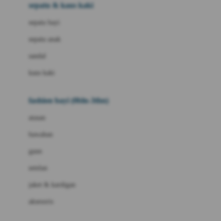
Beauty Barn
sepatu & kaus kaki
Bio Oil
sepatu bayi
Biolane
sepatu anak
Bite Fighters
sandal
Bizzi Growin
kaus kaki
Blackmores
fashion bayi (0bln-3thn)
Blooming Marvellous
atasan
Bonnels
bawahan
Bravado
gaun
Bruder
setelan
Brush Baby
jaket & kardigan
Buds Organics
aksesoris
Bugaboo
Buggygear