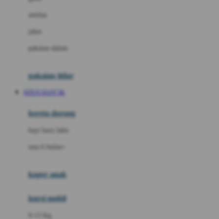
Dae Organics
setelan
Docare
jaket
Doona
pakaian dalam
Down To Earth
Drew
pakaian tidur
Dr. Brown's
SITUS SLOT 5K
E
kereta dorong
ELC
bayi baru lahir
Ergobaby
usia 6 bulan+
Expert Care
koper anak
Ezyroller
kursi mobil
F
0-13 Kg