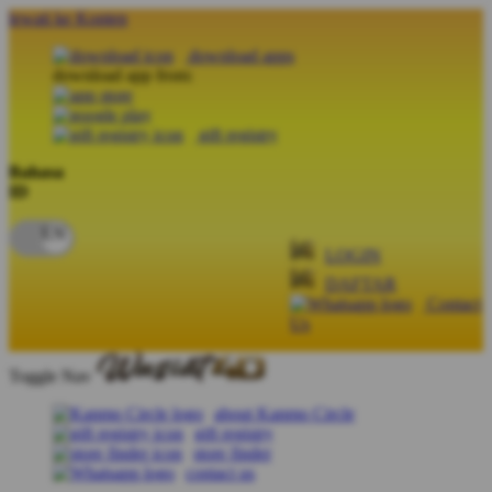
lewati ke Konten
download apps
download app from:
gift registry
Bahasa
ID
LOGIN
DAFTAR
Contact
Us
Toggle Nav
about Kanmo Circle
gift registry
store finder
contact us