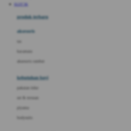
SLOT 5K
Azetabio
produk terbaru
B
aksesoris
Baabaasheepz
tas
Babiators
kacamata
Baby Dove
aksesoris rambut
Baby Jogger
Baby Rovega
kebutuhan bayi
Babybee
pakaian tidur
Banana Boat
set & terusan
Banz
piyama
Barbie
bodysuits
Beaba