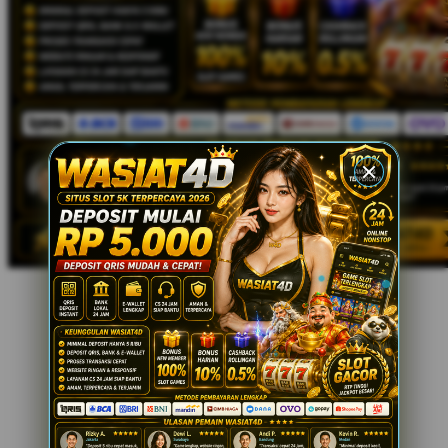
Xootz
Y
Yamatoya
Z
Zaxy
Zoggs
0-9
4Moms
59S