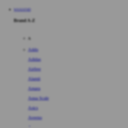
WASIAT4D
Brand A-Z
A
Addo
Adidas
Airfree
Alamii
Amara
Aqua Scale
Asics
Aveeno
Awan