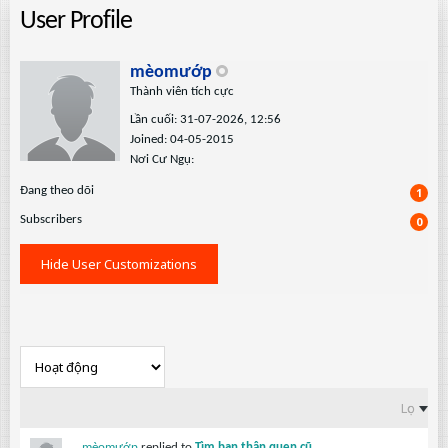
User Profile
mèomướp
Thành viên tích cực
Lần cuối: 31-07-2026, 12:56
Joined: 04-05-2015
Nơi Cư Ngụ:
Ðang theo dõi
1
Subscribers
0
Hide User Customizations
Lọc
mèomướp
replied to
Tìm bạn thân quen cũ.