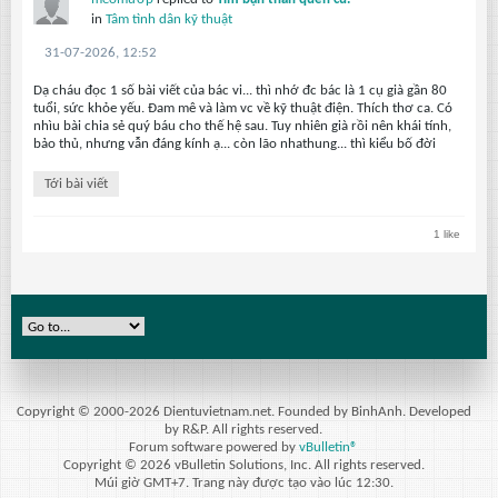
in
Tâm tình dân kỹ thuật
31-07-2026, 12:52
Dạ cháu đọc 1 số bài viết của bác vi... thì nhớ đc bác là 1 cụ già gần 80
tuổi, sức khỏe yếu. Đam mê và làm vc về kỹ thuật điện. Thích thơ ca. Có
nhìu bài chia sẻ quý báu cho thế hệ sau. Tuy nhiên già rồi nên khái tính,
bảo thủ, nhưng vẫn đáng kính ạ... còn lão nhathung... thì kiểu bố đời
Tới bài viết
1 like
Copyright © 2000-2026 Dientuvietnam.net. Founded by BinhAnh. Developed
by R&P. All rights reserved.
Forum software powered by
vBulletin®
Copyright © 2026 vBulletin Solutions, Inc. All rights reserved.
Múi giờ GMT+7. Trang này được tạo vào lúc 12:30.