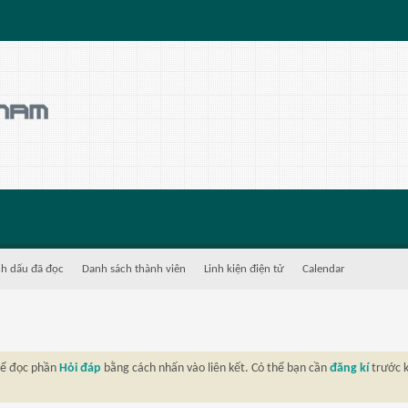
h dấu đã đọc
Danh sách thành viên
Linh kiện điện tử
Calendar
thể đọc phần
Hỏi đáp
bằng cách nhấn vào liên kết. Có thể bạn cần
đăng kí
trước k