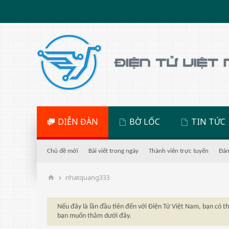
DIỄN ĐÀN
BỜ LỐC
TIN TỨC
Chủ đề mới
Bài viết trong ngày
Thành viên trực tuyến
Đán
nhatquang333
Nếu đây là lần đầu tiên đến với Điện Tử Việt Nam, bạn có 
bạn muốn thăm dưới đây.