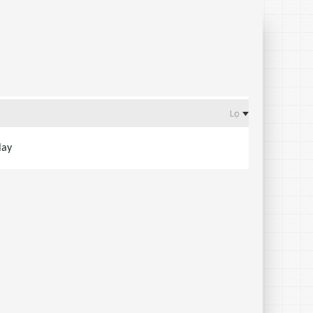
Lọc
lay