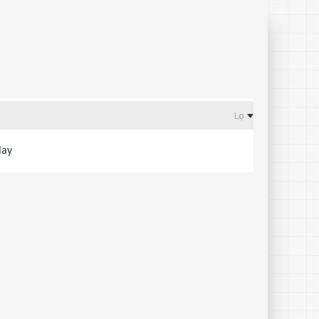
Lọc
lay