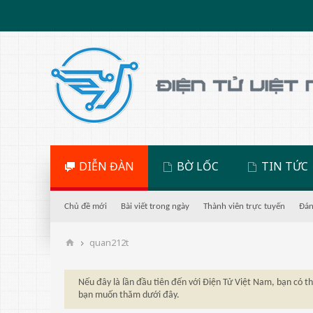
DIỄN ĐÀN
BỜ LỐC
TIN TỨC
Chủ đề mới
Bài viết trong ngày
Thành viên trực tuyến
Đán
quan212t
Nếu đây là lần đầu tiên đến với Điện Tử Việt Nam, bạn có 
bạn muốn thăm dưới đây.