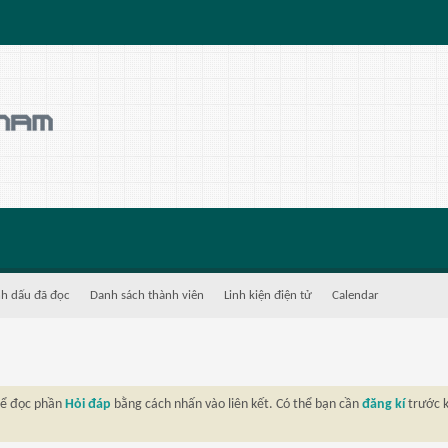
h dấu đã đọc
Danh sách thành viên
Linh kiện điện tử
Calendar
thể đọc phần
Hỏi đáp
bằng cách nhấn vào liên kết. Có thể bạn cần
đăng kí
trước k