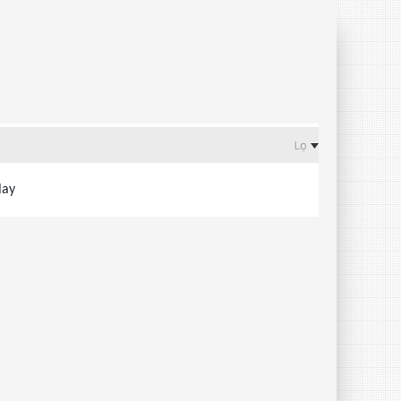
Lọc
lay