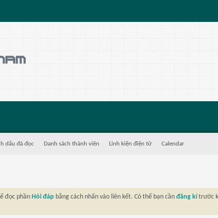
h dấu đã đọc
Danh sách thành viên
Linh kiện điện tử
Calendar
thể đọc phần
Hỏi đáp
bằng cách nhấn vào liên kết. Có thể bạn cần
đăng kí
trước k