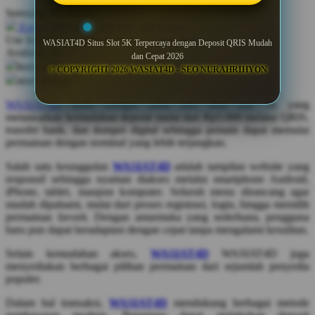
Serendah
Rp 10.000
Q
Earn
1.000.000
-
100.000.000
Bonus
Use Installment Options from
.
Laarn more
WASIAT4D Situs Slot 5K Terpercaya dengan Deposit QRIS Mudah
QV Baby
Available for :
dan Cepat 2026
home delivery
© COPYRIGHT 2026 WASIAT4D - SEO NURAHRIHYON
store pickup
R
WASIAT4D
hadir sebagai salah satu situs slot 5K yang
Real Shades
menawarkan kemudahan deposit mulai dari Rp5.000 melalui QRIS,
transfer bank, dan dompet digital sehingga pemain dapat memulai
Red Castle
permainan dengan nominal yang lebih terjangkau.
Ribbon Madness
Salah satu keunggulan
WASIAT4D
adalah tampilan website yang
responsif sehingga nyaman diakses melalui smartphone Android,
S
iPhone, tablet, maupun komputer. Seluruh menu dirancang agar
mudah dipahami, mulai dari proses registrasi, login, hingga memilih
Sebamed
permainan favorit. Dengan antarmuka yang sederhana, pengguna
baru pun dapat beradaptasi dengan cepat tanpa mengalami kesulitan.
Silver Cross
Selain kemudahan akses,
WASIAT4D
WASIAT4D juga
Simply Idea
menyediakan berbagai pilihan permainan dari sejumlah penyedia
populer.
Skip Hop
Dalam hal transaksi,
WASIAT4D
mendukung berbagai metode
Spectra