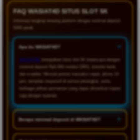
FAQ WASIAT4D SITUS SLOT 5K
Informasi lengkap tentang platform dengan minimal deposit
5000 perak
+
Apa itu WASIAT4D?
WASIAT4D
merupakan situs slot 5K terpercaya dengan
minimal deposit Rp5.000 melalui QRIS, transfer bank,
dan e-wallet. Nikmati proses transaksi cepat, akses 24
jam, tampilan responsif di semua perangkat, serta
berbagai pilihan permainan yang dapat dimainkan kapan
saja dengan nyaman.
+
Berapa minimal deposit di WASIAT4D?
Minimal
deposit di WASIAT4D dimulai dari Rp5.000,
sehingga pemain dapat memulai dengan nominal yang