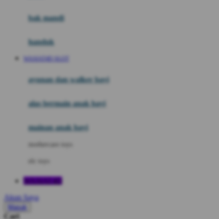
Mini Monkey
Moby
bak mandi
Momami
handuk
Mothercare
WASIAT4D SLOT
Mustela
ayunan dan walker bayi
My Buddy Tag
My K
alas bermain anak bayi
N
mainan anak bayi
Naif
mothercare toys
Nike
elc toys
Nordic Natural
WASIAT4D
Nuby
Akun Saya
Nuna
Masuk
Cari