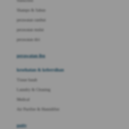
Sunscreen
London Taxi
Shampo & Sabun
Love To Dream
perawatan rambut
perawatan mulut
M
perawatan diri
Magformers
Mama's Choice
perawatan ibu
Mamas&Papas
kesehatan & kebersihan
Mamaway
Tissue basah
Maxi Cosi
Laundry & Cleaning
Megabloks
Medical
Micro
Air Purifier & Humidifier
MiDeer
Mimi & Lula
potty