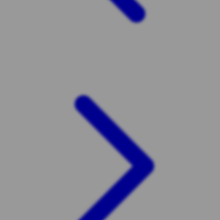
X
Xootz
Y
Yamatoya
Z
Zaxy
Zoggs
0-9
4Moms
59S