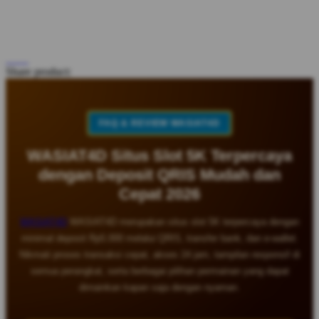
Share product:
FAQ & REVIEW WASIAT4D
WASIAT4D Situs Slot 5K Terpercaya
dengan Deposit QRIS Mudah dan
Cepat 2026
WASIAT4D
WASIAT4D merupakan situs slot 5K terpercaya dengan
minimal deposit Rp5.000 melalui QRIS, transfer bank, dan e-wallet.
Nikmati proses transaksi cepat, akses 24 jam, tampilan responsif di
semua perangkat, serta berbagai pilihan permainan yang dapat
dimainkan kapan saja dengan nyaman.