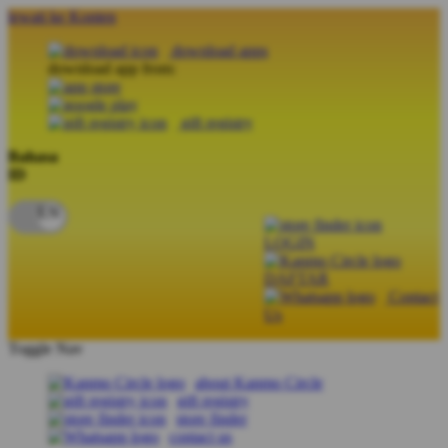
lewati ke Konten
download apps
download app from:
gift registry
Bahasa
ID
LOGIN
DAFTAR
Contact
Us
Toggle Nav
about Kanmo Circle
gift registry
store finder
contact us