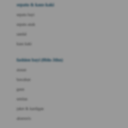
Beauty Barn
sepatu & kaus kaki
Bio Oil
sepatu bayi
Biolane
sepatu anak
Bite Fighters
sandal
Bizzi Growin
kaus kaki
Blackmores
fashion bayi (0bln-3thn)
Blooming Marvellous
atasan
Bonnels
bawahan
Bravado
gaun
Bruder
setelan
Brush Baby
jaket & kardigan
Buds Organics
aksesoris
Bugaboo