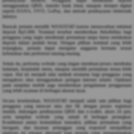
pembayaran modern. Pengguna dapat melakukan deposit
menggunakan QRIS, transfer bank lokal, maupun dompet digital
Squishmallows
seperti DANA, OVO, GoPay, dan metode pembayaran elektronik
lainnya.
Starbooks
Banyak pemain memilih WASIAT4D karena menawarkan minimal
Stick-O
deposit Rp5.000. Nominal tersebut memberikan fleksibilitas bagi
pengguna yang ingin menikmati permainan tanpa harus melakukan
Stokke
deposit dalam jumlah besar. Dengan pilihan nominal yang lebih
Sudocrem
terjangkau, pemain dapat mengatur anggaran bermain sesuai
kebutuhan dan preferensi masing-masing.
Sumimo
Selain itu, performa website yang ringan membuat proses membuka
Sunnylife
halaman, berpindah menu, maupun memilih permainan terasa lebih
cepat. Hal ini menjadi nilai tambah terutama bagi pengguna yang
Sun-Staches
mengakses situs menggunakan jaringan internet seluler. Optimasi
pada tampilan mobile juga memberikan pengalaman penggunaan
Swimava
yang lebih nyaman di berbagai ukuran layar.
Secara keseluruhan, WASIAT4D menjadi salah satu pilihan bagi
T
pengguna yang mencari situs slot 5K dengan proses registrasi
mudah, dukungan pembayaran QRIS dan e-wallet, akses 24 jam,
Tommee Tippee
serta tampilan website yang ramah di berbagai perangkat.
Kombinasi antara kemudahan transaksi, pilihan permainan yang
Trunki
beragam, dan layanan pelanggan yang responsif menjadikan
Tutti Bambini
platform ini sebagai alternatif bagi pemain yang mengutamakan