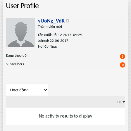
User Profile
vUoNg_VdK
Thành viên mới
Lần cuối: 08-12-2017, 09:29
Joined: 22-06-2017
Nơi Cư Ngụ:
Ðang theo dõi
3
Subscribers
0
Lọc
No activity results to display