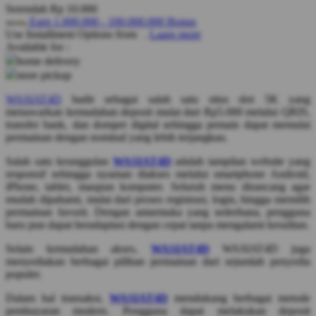
Serendah
Rp 10.000
Q
Earn
1.000.000
-
100.000.000
Bonus
Use Installment Options from
.
Laarn more
Available for :
QV Baby
home delivery
store pickup
R
WASIAT4D
hadir sebagai salah satu situs slot 5K yang
Real Shades
menawarkan kemudahan deposit mulai dari Rp5.000 melalui QRIS,
transfer bank, dan dompet digital sehingga pemain dapat memulai
Red Castle
permainan dengan nominal yang lebih terjangkau.
Ribbon Madness
Salah satu keunggulan
WASIAT4D
adalah tampilan website yang
responsif sehingga nyaman diakses melalui smartphone Android,
S
iPhone, tablet, maupun komputer. Seluruh menu dirancang agar
mudah dipahami, mulai dari proses registrasi, login, hingga memilih
Sebamed
permainan favorit. Dengan antarmuka yang sederhana, pengguna
baru pun dapat beradaptasi dengan cepat tanpa mengalami kesulitan.
Silver Cross
Selain kemudahan akses,
WASIAT4D
WASIAT4D juga
Simply Idea
menyediakan berbagai pilihan permainan dari sejumlah penyedia
populer.
Skip Hop
Dalam hal transaksi,
WASIAT4D
mendukung berbagai metode
Spectra
pembayaran modern. Pengguna dapat melakukan deposit