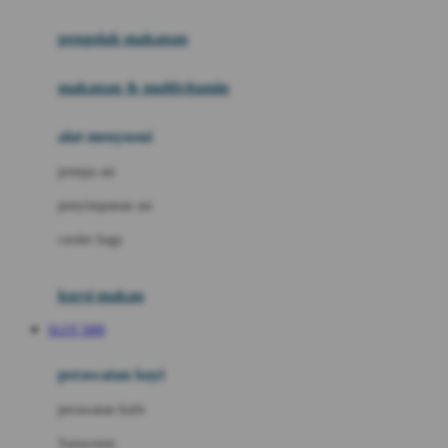
Joie
pengolah makanan
Joolz
Jujube
makanan & multivitamin
K
alat menyusui
Kiddycuts
pompa asi
Kumon
penyimpanan asi
L
cooler bags
Leapfrog
kursi makan
Leclerc
SLOT 5000
Lee Vierra
Lillebaby
perawatan bayi
Little Bird Told Me
perawatan kulit
Little Miss Janis
Sunscreen