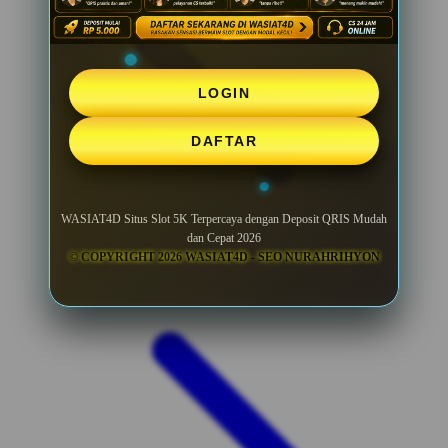
LOGIN
DAFTAR
WASIAT4D Situs Slot 5K Terpercaya dengan Deposit QRIS Mudah
dan Cepat 2026
© COPYRIGHT 2026 WASIAT4D - SEO NURAHRIHYON