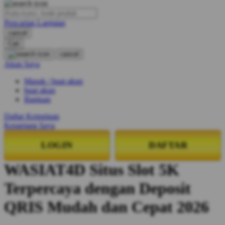
O
Pencarian Lanjutan
Oh Ma Grain
cancel
Okiedog
Cari
cancel
P
Akun Saya
Masuk / buat akun
Peachy
buat akun
Phil & Ted's
Bantuan
Philips Avent
Daftar Keinginan
Keranjang Saya
Pigeon
LOGIN
DAFTAR
Playgro
WASIAT4D Situs Slot 5K
Poled Global
Terpercaya dengan Deposit
Ponycycle
Puma
QRIS Mudah dan Cepat 2026
Pureats