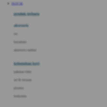
SLOT 5K
Azetabio
produk terbaru
B
aksesoris
Baabaasheepz
tas
Babiators
kacamata
Baby Dove
aksesoris rambut
Baby Jogger
Baby Rovega
kebutuhan bayi
Babybee
pakaian tidur
Banana Boat
set & terusan
Banz
piyama
Barbie
bodysuits
Beaba