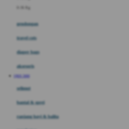
Felt So Sweet
0-36 Kg
Fisher Price
Flipper
gendongan
Friends Of Sally
travel cots
G
diaper bags
Gb
Geko
aksesoris
Graco
QRIS 5000
Gund
selimut
H
bantal & sprei
Habbie
Haenim
ranjang bayi & balita
Happy Horse