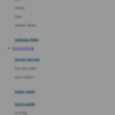
Dae Organics
setelan
Docare
jaket
Doona
pakaian dalam
Down To Earth
Drew
pakaian tidur
Dr. Brown's
SITUS SLOT 5K
E
kereta dorong
ELC
bayi baru lahir
Ergobaby
usia 6 bulan+
Expert Care
koper anak
Ezyroller
kursi mobil
F
0-13 Kg