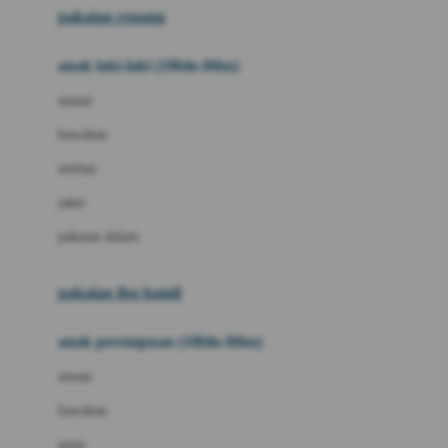
pakaian renang
Bumkins
anak laki-laki (18bln-8thn)
C
atasan
Cetaphil
bawahan
Chicco
setelan
Childlife
jaket
Clevamama
pakaian dalam
Cocolatte
Cottonseeds
pakaian ibu hamil
Cozy N Safe
anak perempuan (18bln-8thn)
Crane
atasan
Cybex
bawahan
D
gaun