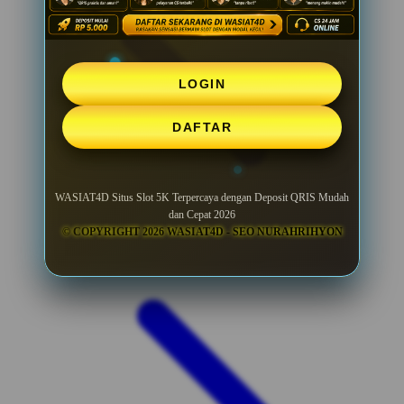
LOGIN
DAFTAR
WASIAT4D Situs Slot 5K Terpercaya dengan Deposit QRIS Mudah
dan Cepat 2026
© COPYRIGHT 2026 WASIAT4D - SEO NURAHRIHYON