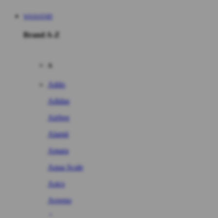
WASIAT4D
Brand A-Z
A
Addo
Adidas
Airfree
Alamii
Amara
Aqua Scale
Asics
Aveeno
Awan