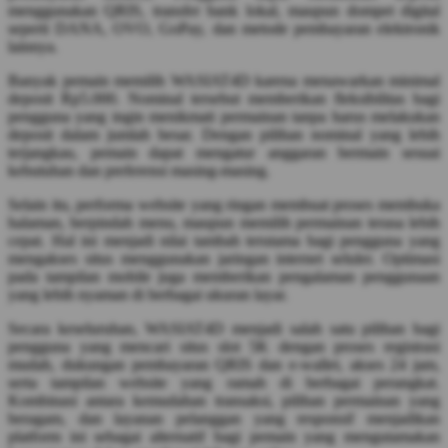
menggunakan QRIS, transfer bank lokal, maupun dompet digital
Squishmallows
seperti DANA, OVO, GoPay, dan metode pembayaran elektronik
lainnya.
Starbooks
Banyak pemain memilih WASIAT4D karena menawarkan minimal
Stick-O
deposit Rp5.000. Nominal tersebut memberikan fleksibilitas bagi
pengguna yang ingin menikmati permainan tanpa harus melakukan
Stokke
deposit dalam jumlah besar. Dengan pilihan nominal yang lebih
terjangkau, pemain dapat mengatur anggaran bermain sesuai
Sudocrem
kebutuhan dan preferensi masing-masing.
Sumimo
Selain itu, performa website yang ringan membuat proses membuka
Sunnylife
halaman, berpindah menu, maupun memilih permainan terasa lebih
cepat. Hal ini menjadi nilai tambah terutama bagi pengguna yang
Sun-Staches
mengakses situs menggunakan jaringan internet seluler. Optimasi
pada tampilan mobile juga memberikan pengalaman penggunaan
Swimava
yang lebih nyaman di berbagai ukuran layar.
Secara keseluruhan, WASIAT4D menjadi salah satu pilihan bagi
T
pengguna yang mencari situs slot 5K dengan proses registrasi
mudah, dukungan pembayaran QRIS dan e-wallet, akses 24 jam,
Tommee Tippee
serta tampilan website yang ramah di berbagai perangkat.
Kombinasi antara kemudahan transaksi, pilihan permainan yang
Trunki
beragam, dan layanan pelanggan yang responsif menjadikan
platform ini sebagai alternatif bagi pemain yang mengutamakan
Tutti Bambini