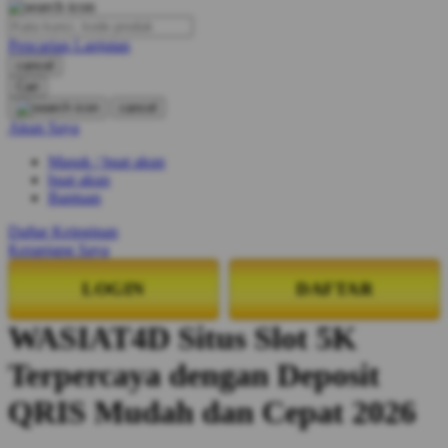
O
Pencarian Lanjutan
Oh Ma Grain
cancel
Okiedog
Cari
cancel
P
Akun Saya
Masuk / buat akun
Peachy
buat akun
Phil & Ted's
Bantuan
Philips Avent
Daftar Keinginan
Keranjang Saya
Pigeon
LOGIN
DAFTAR
Playgro
WASIAT4D Situs Slot 5K
Poled Global
Terpercaya dengan Deposit
Ponycycle
Puma
QRIS Mudah dan Cepat 2026
Pureats