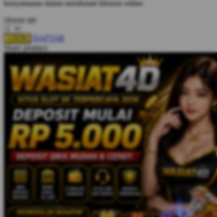
kenyamanan dalam menikmati hiburan online.
Twistshake
choose qty
TY Toys
DAFTAR
LOGIN
Share product:
U
V
Veja
Vitaflow
Vtech
W
Waterland
Wellness
X