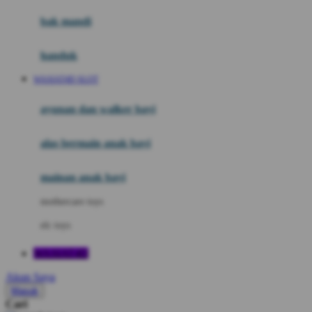
Moby
bak mandi
Momami
handuk
Mothercare
WASIAT4D SLOT
Mustela
ayunan dan walker bayi
My Buddy Tag
My K
alas bermain anak bayi
N
mainan anak bayi
Naif
mothercare toys
Nike
elc toys
Nordic Natural
WASIAT4D
Nuby
Akun Saya
Nuna
Masuk
Cari