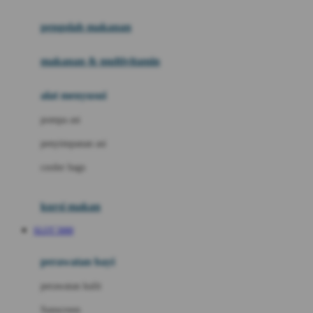
Joie
pengolah makanan
Joolz
Jujube
makanan & multivitamin
K
alat menyusui
Kiddycuts
pompa asi
Kumon
penyimpanan asi
L
cooler bags
Leapfrog
kursi makan
Leclerc
SLOT 5000
Lee Vierra
Lillebaby
perawatan bayi
Little Bird Told Me
perawatan kulit
Little Miss Janis
Sunscreen