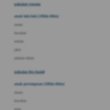
pakaian renang
Bumkins
anak laki-laki (18bln-8thn)
C
atasan
Cetaphil
bawahan
Chicco
setelan
Childlife
jaket
Clevamama
pakaian dalam
Cocolatte
Cottonseeds
pakaian ibu hamil
Cozy N Safe
anak perempuan (18bln-8thn)
Crane
atasan
Cybex
bawahan
D
gaun