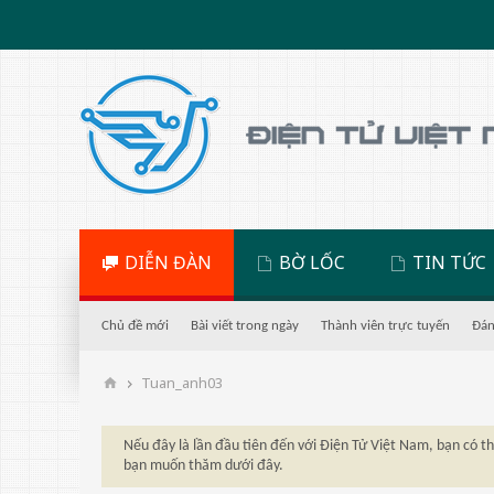
DIỄN ĐÀN
BỜ LỐC
TIN TỨC
Chủ đề mới
Bài viết trong ngày
Thành viên trực tuyến
Đán
Tuan_anh03
Nếu đây là lần đầu tiên đến với Điện Tử Việt Nam, bạn có 
bạn muốn thăm dưới đây.