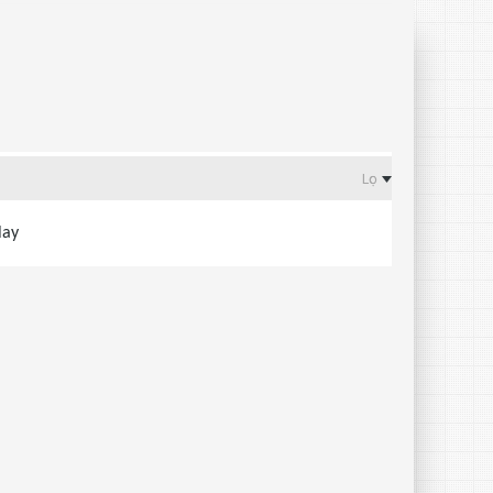
Lọc
lay