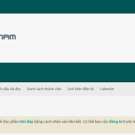
h dấu đã đọc
Danh sách thành viên
Linh kiện điện tử
Calendar
thể đọc phần
Hỏi đáp
bằng cách nhấn vào liên kết. Có thể bạn cần
đăng kí
trước k