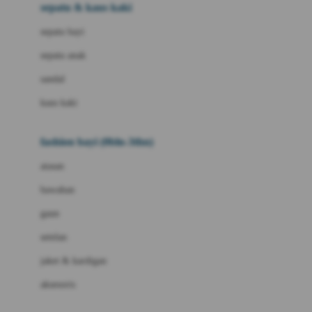
Beauty Barn
sepatu & kaus kaki
Bio Oil
sepatu bayi
Biolane
sepatu anak
Bite Fighters
sandal
Bizzi Growin
kaus kaki
Blackmores
fashion bayi (0bln-3thn)
Blooming Marvellous
atasan
Bonnels
bawahan
Bravado
gaun
Bruder
setelan
Brush Baby
jaket & kardigan
Buds Organics
aksesoris
Bugaboo
Buggygear