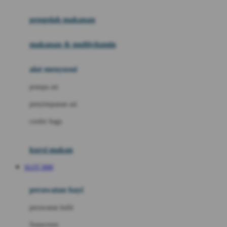
Joie
pengolah makanan
Joolz
Jujube
makanan & multivitamin
K
alat menyusui
Kiddycuts
pompa asi
Kumon
penyimpanan asi
L
cooler bags
Leapfrog
kursi makan
Leclerc
SLOT 5000
Lee Vierra
Lillebaby
perawatan bayi
Little Bird Told Me
perawatan kulit
Little Miss Janis
Sunscreen