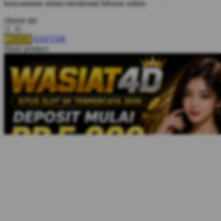
kenyamanan dalam menikmati hiburan online.
Twistshake
choose qty
TY Toys
DAFTAR
LOGIN
Share product:
U
V
Veja
Vitaflow
Vtech
W
Waterland
Wellness
X