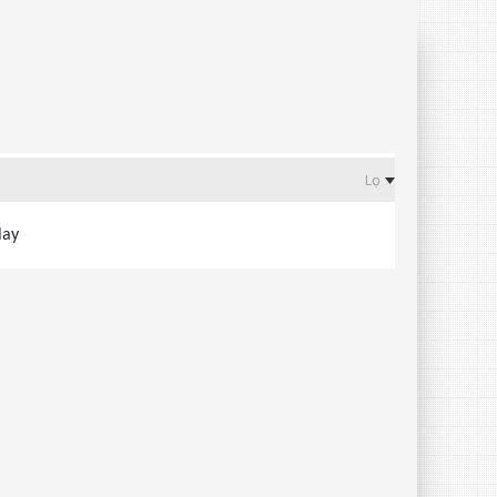
Lọc
lay