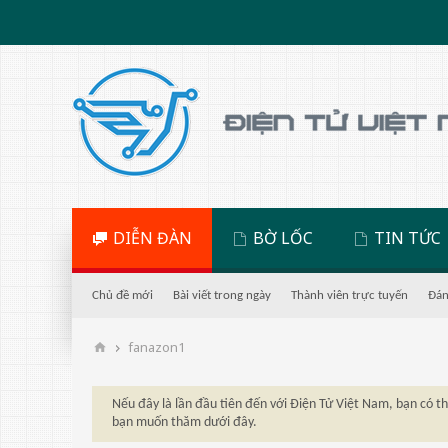
DIỄN ĐÀN
BỜ LỐC
TIN TỨC
Chủ đề mới
Bài viết trong ngày
Thành viên trực tuyến
Đán
fanazon1
Nếu đây là lần đầu tiên đến với Điện Tử Việt Nam, bạn có 
bạn muốn thăm dưới đây.