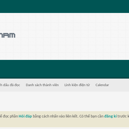
h dấu đã đọc
Danh sách thành viên
Linh kiện điện tử
Calendar
thể đọc phần
Hỏi đáp
bằng cách nhấn vào liên kết. Có thể bạn cần
đăng kí
trước k