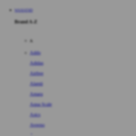
WASIAT4D
Brand A-Z
A
Addo
Adidas
Airfree
Alamii
Amara
Aqua Scale
Asics
Aveeno
Awan