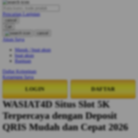
O
Pencarian Lanjutan
Oh Ma Grain
cancel
Okiedog
Cari
cancel
P
Akun Saya
Masuk / buat akun
Peachy
buat akun
Phil & Ted's
Bantuan
Philips Avent
Daftar Keinginan
Keranjang Saya
Pigeon
LOGIN
DAFTAR
Playgro
WASIAT4D Situs Slot 5K
Poled Global
Terpercaya dengan Deposit
Ponycycle
Puma
QRIS Mudah dan Cepat 2026
Pureats