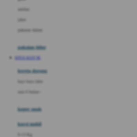
Dae Organics
setelan
Docare
jaket
Doona
pakaian dalam
Down To Earth
Drew
pakaian tidur
Dr. Brown's
SITUS SLOT 5K
E
kereta dorong
ELC
bayi baru lahir
Ergobaby
usia 6 bulan+
Expert Care
koper anak
Ezyroller
kursi mobil
F
0-13 Kg