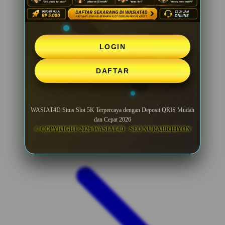
LOGIN
DAFTAR
WASIAT4D Situs Slot 5K Terpercaya dengan Deposit QRIS Mudah
dan Cepat 2026
© COPYRIGHT 2026 WASIAT4D - SEO NURAHRIHYON