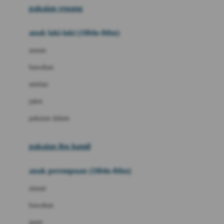
pakaian renang
Bumkins
anak laki-laki (18bln-8thn)
C
atasan
Cetaphil
bawahan
Chicco
setelan
Childlife
jaket
Clevamama
pakaian dalam
Cocolatte
Cottonseeds
pakaian ibu hamil
Cozy N Safe
anak perempuan (18bln-8thn)
Crane
atasan
Cybex
bawahan
D
gaun