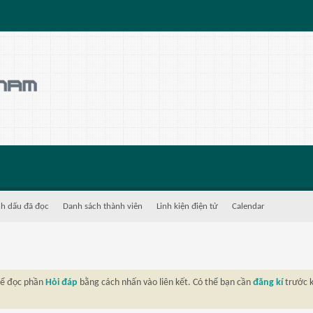
h dấu đã đọc
Danh sách thành viên
Linh kiện điện tử
Calendar
thể đọc phần
Hỏi đáp
bằng cách nhấn vào liên kết. Có thể bạn cần
đăng kí
trước k