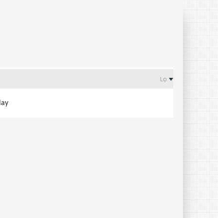
Lọc
lay