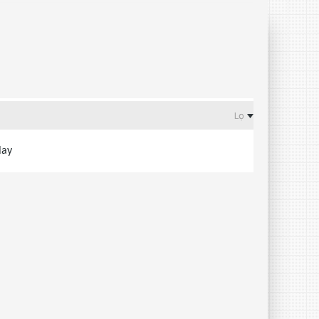
Lọc
lay