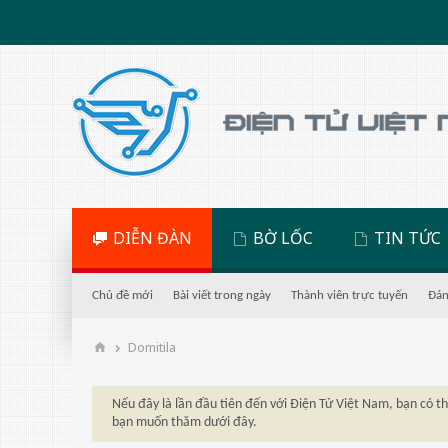
DIỄN ĐÀN
BỜ LỐC
TIN TỨC
Chủ đề mới
Bài viết trong ngày
Thành viên trực tuyến
Đán
Domitila
Nếu đây là lần đầu tiên đến với Điện Tử Việt Nam, bạn có 
bạn muốn thăm dưới đây.