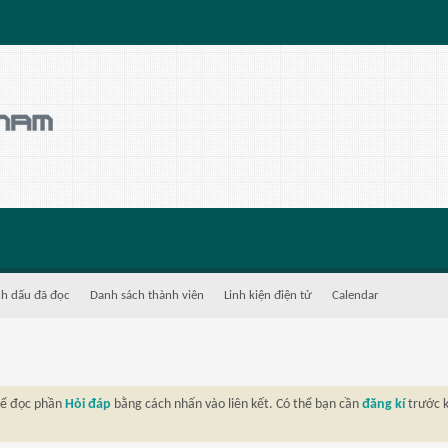
h dấu đã đọc
Danh sách thành viên
Linh kiện điện tử
Calendar
thể đọc phần
Hỏi đáp
bằng cách nhấn vào liên kết. Có thể bạn cần
đăng kí
trước k