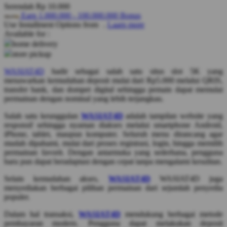
Serendah
Rp 10.000
Q
Earn
1.000.000
-
100.000.000
Bonus
Use Installment Options from
.
Laarn more
Available for :
QV Baby
home delivery
store pickup
R
WASIAT4D
hadir sebagai salah satu situs slot 5K yang
Real Shades
menawarkan kemudahan deposit mulai dari Rp5.000 melalui QRIS,
transfer bank, dan dompet digital sehingga pemain dapat memulai
Red Castle
permainan dengan nominal yang lebih terjangkau.
Ribbon Madness
Salah satu keunggulan
WASIAT4D
adalah tampilan website yang
responsif sehingga nyaman diakses melalui smartphone Android,
S
iPhone, tablet, maupun komputer. Seluruh menu dirancang agar
mudah dipahami, mulai dari proses registrasi, login, hingga memilih
Sebamed
permainan favorit. Dengan antarmuka yang sederhana, pengguna
baru pun dapat beradaptasi dengan cepat tanpa mengalami kesulitan.
Silver Cross
Selain kemudahan akses,
WASIAT4D
WASIAT4D juga
Simply Idea
menyediakan berbagai pilihan permainan dari sejumlah penyedia
populer.
Skip Hop
Dalam hal transaksi,
WASIAT4D
mendukung berbagai metode
Spectra
pembayaran modern. Pengguna dapat melakukan deposit