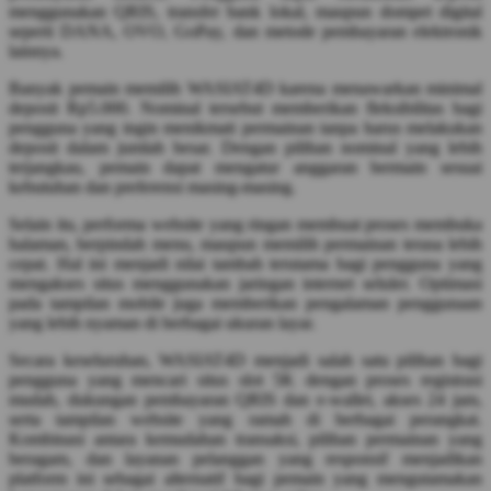
menggunakan QRIS, transfer bank lokal, maupun dompet digital
Squishmallows
seperti DANA, OVO, GoPay, dan metode pembayaran elektronik
lainnya.
Starbooks
Banyak pemain memilih WASIAT4D karena menawarkan minimal
Stick-O
deposit Rp5.000. Nominal tersebut memberikan fleksibilitas bagi
pengguna yang ingin menikmati permainan tanpa harus melakukan
Stokke
deposit dalam jumlah besar. Dengan pilihan nominal yang lebih
terjangkau, pemain dapat mengatur anggaran bermain sesuai
Sudocrem
kebutuhan dan preferensi masing-masing.
Sumimo
Selain itu, performa website yang ringan membuat proses membuka
Sunnylife
halaman, berpindah menu, maupun memilih permainan terasa lebih
cepat. Hal ini menjadi nilai tambah terutama bagi pengguna yang
Sun-Staches
mengakses situs menggunakan jaringan internet seluler. Optimasi
pada tampilan mobile juga memberikan pengalaman penggunaan
Swimava
yang lebih nyaman di berbagai ukuran layar.
Secara keseluruhan, WASIAT4D menjadi salah satu pilihan bagi
T
pengguna yang mencari situs slot 5K dengan proses registrasi
mudah, dukungan pembayaran QRIS dan e-wallet, akses 24 jam,
Tommee Tippee
serta tampilan website yang ramah di berbagai perangkat.
Kombinasi antara kemudahan transaksi, pilihan permainan yang
Trunki
beragam, dan layanan pelanggan yang responsif menjadikan
platform ini sebagai alternatif bagi pemain yang mengutamakan
Tutti Bambini