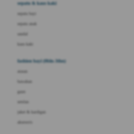
Beauty Barn
sepatu & kaus kaki
Bio Oil
sepatu bayi
Biolane
sepatu anak
Bite Fighters
sandal
Bizzi Growin
kaus kaki
Blackmores
fashion bayi (0bln-3thn)
Blooming Marvellous
atasan
Bonnels
bawahan
Bravado
gaun
Bruder
setelan
Brush Baby
jaket & kardigan
Buds Organics
aksesoris
Bugaboo
Buggygear