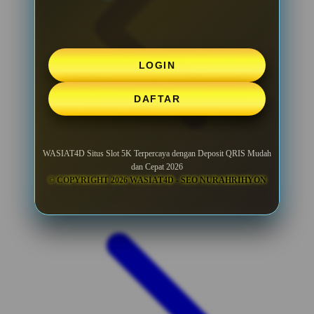
LOGIN
DAFTAR
WASIAT4D Situs Slot 5K Terpercaya dengan Deposit QRIS Mudah
dan Cepat 2026
© COPYRIGHT 2026 WASIAT4D - SEO NURAHRIHYON