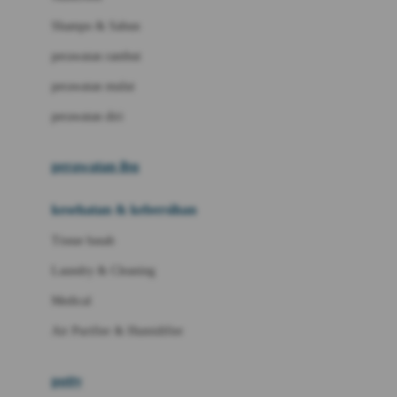
London Taxi
Shampo & Sabun
Love To Dream
perawatan rambut
perawatan mulut
M
perawatan diri
Magformers
Mama's Choice
perawatan ibu
Mamas&Papas
kesehatan & kebersihan
Mamaway
Tissue basah
Maxi Cosi
Laundry & Cleaning
Megabloks
Medical
Micro
Air Purifier & Humidifier
MiDeer
Mimi & Lula
potty
Mini Monkey