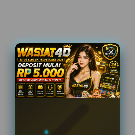
Xootz
Y
Yamatoya
Z
Zaxy
Zoggs
0-9
4Moms
59S