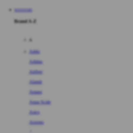
WASIAT4D
Brand A-Z
A
Addo
Adidas
Airfree
Alamii
Amara
Aqua Scale
Asics
Aveeno
Awan