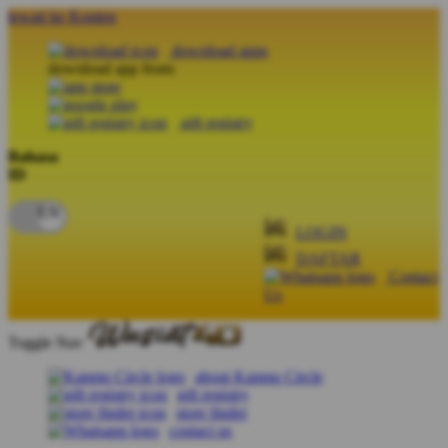
lewati ke Konten
download apps
download app from:
gift registry
Bahasa
ID
LOGIN
DAFTAR
Contact
Us
Toggle Nav
about Kanmo Circle
gift registry
store finder
contact us