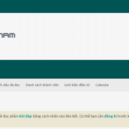
h dấu đã đọc
Danh sách thành viên
Linh kiện điện tử
Calendar
thể đọc phần
Hỏi đáp
bằng cách nhấn vào liên kết. Có thể bạn cần
đăng kí
trước k