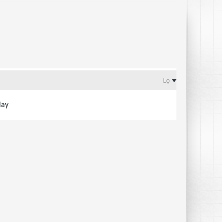
Lọc
lay