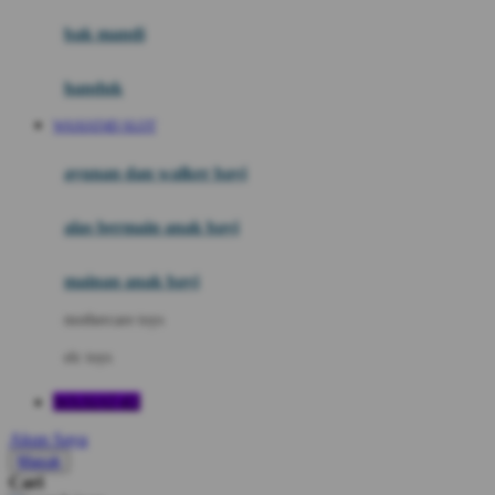
Moby
bak mandi
Momami
handuk
Mothercare
WASIAT4D SLOT
Mustela
ayunan dan walker bayi
My Buddy Tag
My K
alas bermain anak bayi
N
mainan anak bayi
Naif
mothercare toys
Nike
elc toys
Nordic Natural
WASIAT4D
Nuby
Akun Saya
Nuna
Masuk
Cari