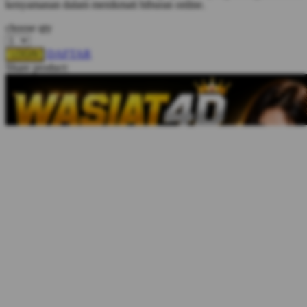
kenyamanan dalam menikmati hiburan online.
Twistshake
choose qty
TY Toys
DAFTAR
LOGIN
Share product:
U
V
Veja
Vitaflow
Vtech
W
Waterland
Wellness
X