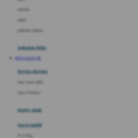
Dae Organics
setelan
Docare
jaket
Doona
pakaian dalam
Down To Earth
Drew
pakaian tidur
Dr. Brown's
SITUS SLOT 5K
E
kereta dorong
ELC
bayi baru lahir
Ergobaby
usia 6 bulan+
Expert Care
koper anak
Ezyroller
kursi mobil
F
0-13 Kg