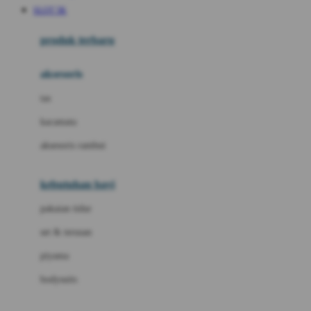
SLOT 5K
Azetabio
produk terbaru
B
aksesoris
Baabaasheepz
tas
Babiators
kacamata
Baby Dove
aksesoris rambut
Baby Jogger
Baby Rovega
kebutuhan bayi
Babybee
pakaian tidur
Banana Boat
set & terusan
Banz
piyama
Barbie
bodysuits
Beaba