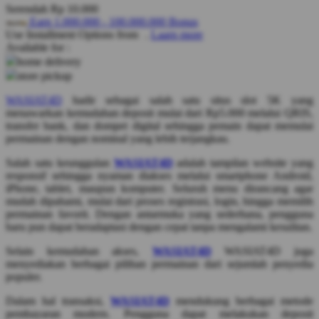
Serendah
Rp 10.000
Q
Earn
1.000.000
-
100.000.000
Bonus
Use Installment Options from
.
Laarn more
Available for :
QV Baby
home delivery
store pickup
R
WASIAT4D
hadir sebagai salah satu situs slot 5K yang
Real Shades
menawarkan kemudahan deposit mulai dari Rp5.000 melalui QRIS,
transfer bank, dan dompet digital sehingga pemain dapat memulai
Red Castle
permainan dengan nominal yang lebih terjangkau.
Ribbon Madness
Salah satu keunggulan
WASIAT4D
adalah tampilan website yang
responsif sehingga nyaman diakses melalui smartphone Android,
S
iPhone, tablet, maupun komputer. Seluruh menu dirancang agar
mudah dipahami, mulai dari proses registrasi, login, hingga memilih
Sebamed
permainan favorit. Dengan antarmuka yang sederhana, pengguna
baru pun dapat beradaptasi dengan cepat tanpa mengalami kesulitan.
Silver Cross
Selain kemudahan akses,
WASIAT4D
WASIAT4D juga
Simply Idea
menyediakan berbagai pilihan permainan dari sejumlah penyedia
populer.
Skip Hop
Dalam hal transaksi,
WASIAT4D
mendukung berbagai metode
Spectra
pembayaran modern. Pengguna dapat melakukan deposit