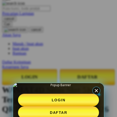
O
Pencarian Lanjutan
Oh Ma Grain
cancel
Okiedog
Cari
cancel
P
Akun Saya
Masuk / buat akun
Peachy
buat akun
Phil & Ted's
Bantuan
Philips Avent
Daftar Keinginan
Keranjang Saya
Pigeon
LOGIN
DAFTAR
Playgro
WASIAT4D Situs Slot 5K
Poled Global
Terpercaya dengan Deposit
Ponycycle
LOGIN
Puma
QRIS Mudah dan Cepat 2026
DAFTAR
Pureats