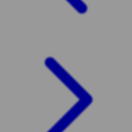
X
Xootz
Y
Yamatoya
Z
Zaxy
Zoggs
0-9
4Moms
59S