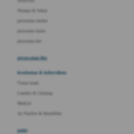
Sunscreen
London Taxi
Shampo & Sabun
Love To Dream
perawatan rambut
perawatan mulut
M
perawatan diri
Magformers
Mama's Choice
perawatan ibu
Mamas&Papas
kesehatan & kebersihan
Mamaway
Tissue basah
Maxi Cosi
Laundry & Cleaning
Megabloks
Medical
Micro
Air Purifier & Humidifier
MiDeer
Mimi & Lula
potty