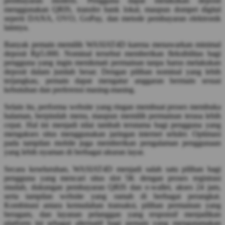
pembayaran modern. Pengguna dapat melakukan deposit
menggunakan QRIS, transfer bank lokal, maupun dompet digital
Squishmallows
seperti DANA, OVO, GoPay, dan metode pembayaran elektronik
lainnya.
Starbooks
Banyak pemain memilih WASIAT4D karena menawarkan minimal
Stick-O
deposit Rp5.000. Nominal tersebut memberikan fleksibilitas bagi
pengguna yang ingin menikmati permainan tanpa harus melakukan
Stokke
deposit dalam jumlah besar. Dengan pilihan nominal yang lebih
Sudocrem
terjangkau, pemain dapat mengatur anggaran bermain sesuai
kebutuhan dan preferensi masing-masing.
Sumimo
Selain itu, performa website yang ringan membuat proses membuka
Sunnylife
halaman, berpindah menu, maupun memilih permainan terasa lebih
cepat. Hal ini menjadi nilai tambah terutama bagi pengguna yang
Sun-Staches
mengakses situs menggunakan jaringan internet seluler. Optimasi
pada tampilan mobile juga memberikan pengalaman penggunaan
Swimava
yang lebih nyaman di berbagai ukuran layar.
Secara keseluruhan, WASIAT4D menjadi salah satu pilihan bagi
T
pengguna yang mencari situs slot 5K dengan proses registrasi
mudah, dukungan pembayaran QRIS dan e-wallet, akses 24 jam,
Tommee Tippee
serta tampilan website yang ramah di berbagai perangkat.
Kombinasi antara kemudahan transaksi, pilihan permainan yang
Trunki
beragam, dan layanan pelanggan yang responsif menjadikan
Tutti Bambini
platform ini sebagai alternatif bagi pemain yang mengutamakan