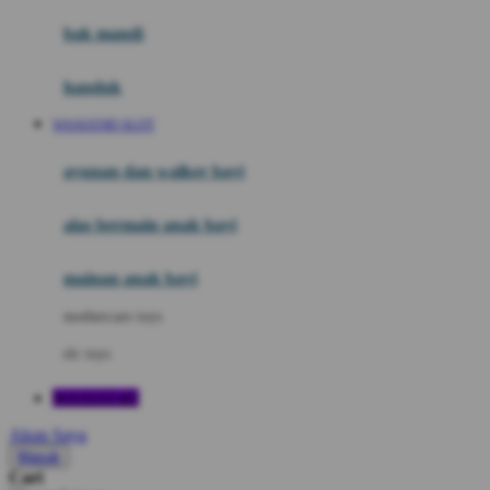
Moby
bak mandi
Momami
handuk
Mothercare
WASIAT4D SLOT
Mustela
ayunan dan walker bayi
My Buddy Tag
My K
alas bermain anak bayi
N
mainan anak bayi
Naif
mothercare toys
Nike
elc toys
Nordic Natural
WASIAT4D
Nuby
Akun Saya
Nuna
Masuk
Cari