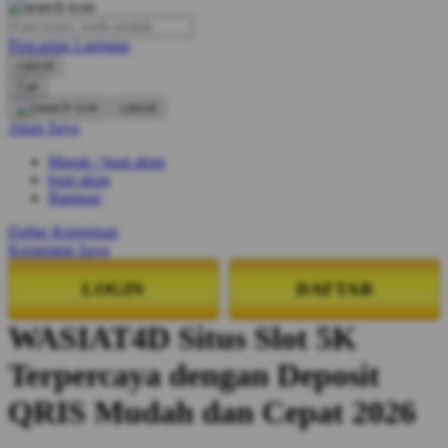
O
Pencarian Lanjutan
Oh Ma Grain
cancel
Okiedog
Cari
cancel
P
Akun Saya
Masuk / buat akun
Peachy
buat akun
Phil & Ted's
Bantuan
Philips Avent
Daftar Keinginan
Keranjang Saya
Pigeon
LOGIN
DAFTAR
Playgro
WASIAT4D Situs Slot 5K
Poled Global
Terpercaya dengan Deposit
Ponycycle
Puma
QRIS Mudah dan Cepat 2026
Pureats