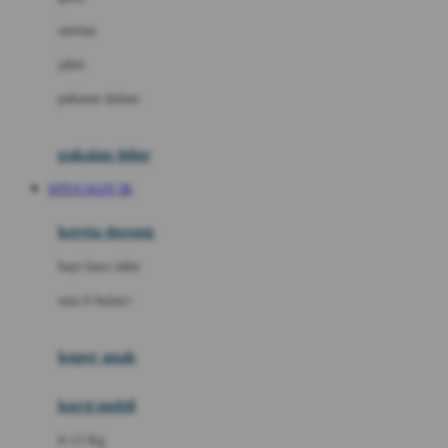
Dae Organics
setelan
Docare
jaket
Doona
pakaian dalam
Down To Earth
Drew
pakaian tidur
Dr. Brown's
SITUS SLOT 5K
E
kereta dorong
ELC
bayi baru lahir
Ergobaby
usia 6 bulan+
Expert Care
koper anak
Ezyroller
kursi mobil
F
0-13 Kg