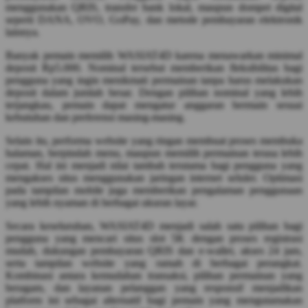
menggunakan QRIS, transfer bank lokal, maupun dompet digital
Squishmallows
seperti DANA, OVO, GoPay, dan metode pembayaran elektronik
lainnya.
Starbooks
Banyak pemain memilih WASIAT4D karena menawarkan minimal
Stick-O
deposit Rp5.000. Nominal tersebut memberikan fleksibilitas bagi
pengguna yang ingin menikmati permainan tanpa harus melakukan
Stokke
deposit dalam jumlah besar. Dengan pilihan nominal yang lebih
terjangkau, pemain dapat mengatur anggaran bermain sesuai
Sudocrem
kebutuhan dan preferensi masing-masing.
Sumimo
Selain itu, performa website yang ringan membuat proses membuka
Sunnylife
halaman, berpindah menu, maupun memilih permainan terasa lebih
cepat. Hal ini menjadi nilai tambah terutama bagi pengguna yang
Sun-Staches
mengakses situs menggunakan jaringan internet seluler. Optimasi
pada tampilan mobile juga memberikan pengalaman penggunaan
Swimava
yang lebih nyaman di berbagai ukuran layar.
Secara keseluruhan, WASIAT4D menjadi salah satu pilihan bagi
T
pengguna yang mencari situs slot 5K dengan proses registrasi
mudah, dukungan pembayaran QRIS dan e-wallet, akses 24 jam,
Tommee Tippee
serta tampilan website yang ramah di berbagai perangkat.
Kombinasi antara kemudahan transaksi, pilihan permainan yang
Trunki
beragam, dan layanan pelanggan yang responsif menjadikan
platform ini sebagai alternatif bagi pemain yang mengutamakan
Tutti Bambini