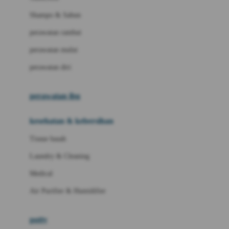
London Taxi
Shampo & Sabun
Love To Dream
perawatan rambut
perawatan mulut
M
perawatan diri
Magformers
Mama's Choice
perawatan ibu
Mamas&Papas
kesehatan & kebersihan
Mamaway
Tissue basah
Maxi Cosi
Laundry & Cleaning
Megabloks
Medical
Micro
Air Purifier & Humidifier
MiDeer
Mimi & Lula
potty
Mini Monkey