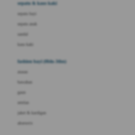
Beauty Barn
sepatu & kaus kaki
Bio Oil
sepatu bayi
Biolane
sepatu anak
Bite Fighters
sandal
Bizzi Growin
kaus kaki
Blackmores
fashion bayi (0bln-3thn)
Blooming Marvellous
atasan
Bonnels
bawahan
Bravado
gaun
Bruder
setelan
Brush Baby
jaket & kardigan
Buds Organics
aksesoris
Bugaboo
Buggygear