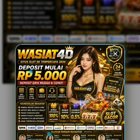
Xootz
Y
Yamatoya
Z
Zaxy
Zoggs
0-9
4Moms
59S