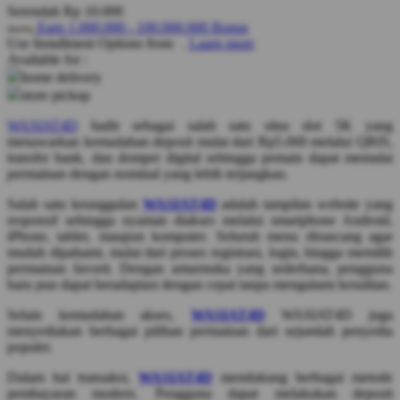
Serendah
Rp 10.000
Q
Earn
1.000.000
-
100.000.000
Bonus
Use Installment Options from
.
Laarn more
Available for :
QV Baby
home delivery
store pickup
R
WASIAT4D
hadir sebagai salah satu situs slot 5K yang
Real Shades
menawarkan kemudahan deposit mulai dari Rp5.000 melalui QRIS,
transfer bank, dan dompet digital sehingga pemain dapat memulai
Red Castle
permainan dengan nominal yang lebih terjangkau.
Ribbon Madness
Salah satu keunggulan
WASIAT4D
adalah tampilan website yang
responsif sehingga nyaman diakses melalui smartphone Android,
S
iPhone, tablet, maupun komputer. Seluruh menu dirancang agar
mudah dipahami, mulai dari proses registrasi, login, hingga memilih
Sebamed
permainan favorit. Dengan antarmuka yang sederhana, pengguna
baru pun dapat beradaptasi dengan cepat tanpa mengalami kesulitan.
Silver Cross
Selain kemudahan akses,
WASIAT4D
WASIAT4D juga
Simply Idea
menyediakan berbagai pilihan permainan dari sejumlah penyedia
populer.
Skip Hop
Dalam hal transaksi,
WASIAT4D
mendukung berbagai metode
Spectra
pembayaran modern. Pengguna dapat melakukan deposit