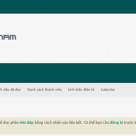
h dấu đã đọc
Danh sách thành viên
Linh kiện điện tử
Calendar
thể đọc phần
Hỏi đáp
bằng cách nhấn vào liên kết. Có thể bạn cần
đăng kí
trước k