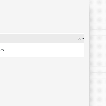
Lọc
lay