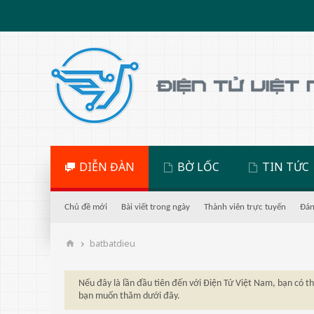
DIỄN ĐÀN
BỜ LỐC
TIN TỨC
Chủ đề mới
Bài viết trong ngày
Thành viên trực tuyến
Đán
batbatdieu
Nếu đây là lần đầu tiên đến với Điện Tử Việt Nam, bạn có 
bạn muốn thăm dưới đây.