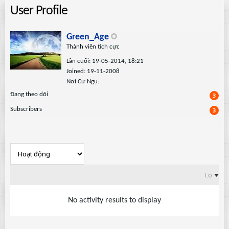
User Profile
Green_Age
Thành viên tích cực
Lần cuối: 19-05-2014, 18:21
Joined: 19-11-2008
Nơi Cư Ngụ:
Ðang theo dõi
3
Subscribers
3
Lọc
No activity results to display