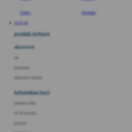
Asics
Aveeno
SLOT 5K
produk terbaru
aksesoris
tas
kacamata
aksesoris rambut
kebutuhan bayi
pakaian tidur
set & terusan
piyama