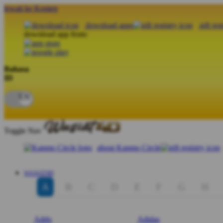
lewati ke Konten
download apps
gift reg
download app from:
Bahasa
ID
Toggle Nav
about Kanmo Circle
WASIAT4D
A
B
C
D
E
F
G
H
Addo
Adidas