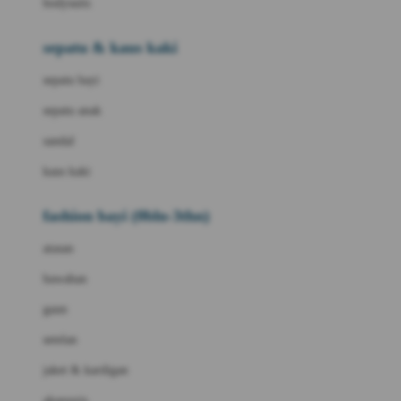
bodysuits
sepatu & kaus kaki
sepatu bayi
sepatu anak
sandal
kaus kaki
fashion bayi (0bln-3thn)
atasan
bawahan
gaun
setelan
jaket & kardigan
aksesoris