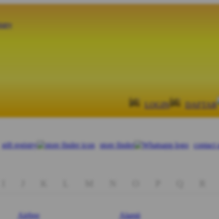
istry
LOGIN
DAFTAR
gift registry
store finder
contact 
I
J
K
L
M
N
O
P
Q
R
Airfree
Alamii