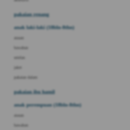
pakaian renang
anak laki-laki (18bln-8thn)
atasan
bawahan
setelan
jaket
pakaian dalam
pakaian ibu hamil
anak perempuan (18bln-8thn)
atasan
bawahan